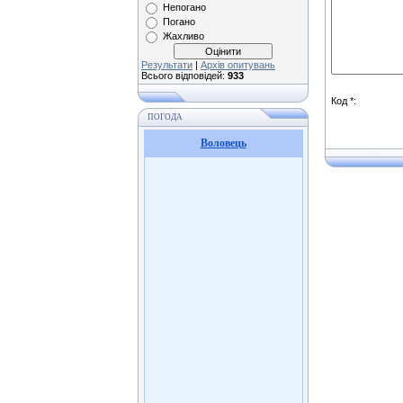
Непогано
Погано
Жахливо
Результати
|
Архів опитувань
Всього відповідей:
933
Код *:
ПОГОДА
Воловець