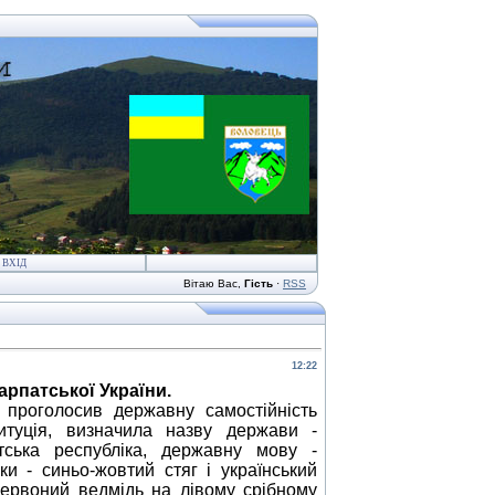
ВХІД
Вітаю Вас
,
Гість
·
RSS
12:22
арпатської України.
проголосив державну самостійність
итуція, визначила назву держави -
тська республіка, державну мову -
и - синьо-жовтий стяг і український
червоний ведмідь на лівому срібному