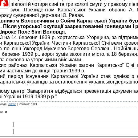
півполі й чотири сині та три золоті смуги у правому пі
зубі. Президентом Карпатської України обрано А.
 уряду суверенної держави Ю. Ревая.
вником Воловеччини в Соймі Карпатської України був
а. Після угорської окупації заарештований гонведами і 
Широке Поле біля Воловця.
 на 14 березня 1939 р. хортистська Угорщина, за підтримк
и Карпатської України. Частини Карпатської Січі вели кро
а по лінії Ужгород-Мукачево-Берегово-Севлюш. Найбільши
 березня 1939 р., ворог зумів захопити місто, а 18 березня
ла окупована угорськими військами.
х районах Карпатської України загони Карпатської Січі
и частинами до кінця травня 1939 р.
період існування Карпатської України став однією з на
арпатських українців за встановлення української державнос
му центрі Закарпаття відбудеться презентація документал
ї України 1919-1939 р.р."
Додав
:
Admin
|
Рейтинг
:
5.0
/
1
ів
:
0