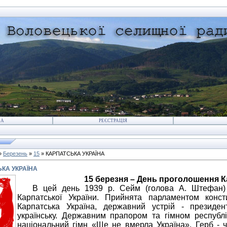
НА
РЕЄСТРАЦІЯ
»
Березень
»
15
» КАРПАТСЬКА УКРАЇНА
КА УКРАЇНА
15 березня – День проголошення К
В цей день 1939 р. Сейм (голова А. Штефан) 
Карпатської України. Прийнята парламентом конст
Карпатська Україна, державний устрій - президен
українську. Державним прапором та гімном республік
національний гімн «Ще не вмерла Україна». Герб - 