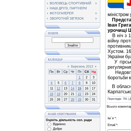
ВОЛОВЕЦЬ СПОРТИВНИЙ
НАШІ ДРУЗІ, ПАРТНЕРИ
ФОТОГАЛЕРЕЯ
міністром
ЗВОРОТНІЙ ЗВ"ЯЗОК
Предста
Іван Григ
урочищі 
ПОШУК
В ніч з 13
війну прот
противник
Хустом. 16
України бу
КАЛЕНДАР
У гірськи
«
Березень 2013
»
регулярним
Пн
Вт
Ср
Чт
Пт
Сб
Нд
Недовгий 
боротьби к
1
2
3
4
5
6
7
8
9
10
В обласно
11
12
13
14
15
16
17
Карпатсько
18
19
20
21
22
23
24
Переглядів
: 791 |
25
26
27
28
29
30
31
Всього коментар
НАШЕ ОПИТУВАННЯ
Ім`я *:
Оцініть діяльність сел. ради
Відмінно
Email *:
Добре