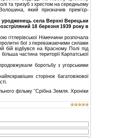
вполі та тризуб з хрестом на середньому
 Волошина, який призначив прем'єр-
 уродженець села Верхні Верецьки
розстріляний 18 березня 1939 року в
ою гітлерівської Німеччини розпочала
вопролитні бої з переважаючими силами
й бій відбувся на Красному Полі під
, більша частина території Карпатської
 продовжували боротьбу з угорськими
йяскравіших сторінок багатовікової
ті.
ьного фільму "Срібна Земля. Хроніки