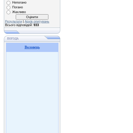
Непогано
Погано
Жахливо
Результати
|
Архів опитувань
Всього відповідей:
933
ПОГОДА
Воловець