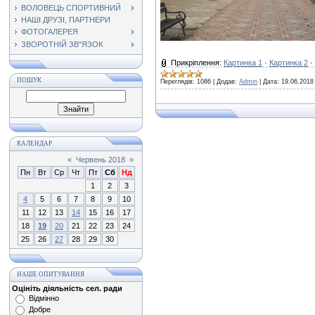
ВОЛОВЕЦЬ СПОРТИВНИЙ
НАШІ ДРУЗІ, ПАРТНЕРИ
ФОТОГАЛЕРЕЯ
ЗВОРОТНІЙ ЗВ"ЯЗОК
Прикріплення:
Картинка 1
·
Картинка 2
·
ПОШУК
Переглядів:
1086
|
Додав:
Admin
|
Дата:
19.06.2018
КАЛЕНДАР
«
Червень 2018
»
Пн
Вт
Ср
Чт
Пт
Сб
Нд
1
2
3
4
5
6
7
8
9
10
11
12
13
14
15
16
17
18
19
20
21
22
23
24
25
26
27
28
29
30
НАШЕ ОПИТУВАННЯ
Оцініть діяльність сел. ради
Відмінно
Добре