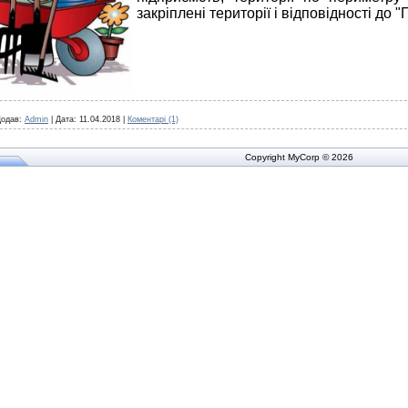
закріплені території і відповідності до 
одав:
Admin
|
Дата:
11.04.2018
|
Коментарі (1)
Copyright MyCorp © 2026