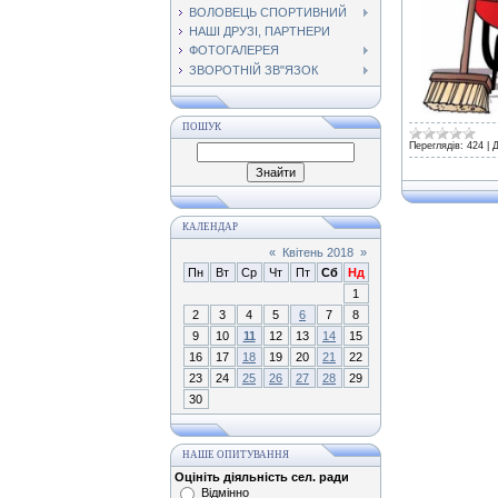
ВОЛОВЕЦЬ СПОРТИВНИЙ
НАШІ ДРУЗІ, ПАРТНЕРИ
ФОТОГАЛЕРЕЯ
ЗВОРОТНІЙ ЗВ"ЯЗОК
ПОШУК
Переглядів:
424
|
Д
КАЛЕНДАР
«
Квітень 2018
»
Пн
Вт
Ср
Чт
Пт
Сб
Нд
1
2
3
4
5
6
7
8
9
10
11
12
13
14
15
16
17
18
19
20
21
22
23
24
25
26
27
28
29
30
НАШЕ ОПИТУВАННЯ
Оцініть діяльність сел. ради
Відмінно