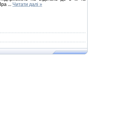
"Пра
...
Читати далі »