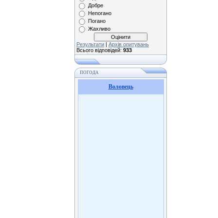
Добре
Непогано
Погано
Жахливо
Результати
|
Архів опитувань
Всього відповідей:
933
ПОГОДА
Воловець