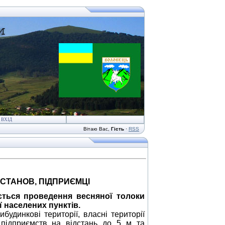
ВХІД
Вітаю Вас
,
Гість
·
RSS
СТАНОВ, ПІДПРИЄМЦІ
ється
проведення весняної толоки
 населених пунктів.
будинкові території, власні території
 підприємств на відстань до 5 м та