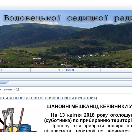
НА
РЕЄСТРАЦІЯ
»
Квітень
»
11
ЄТЬСЯ ПРОВЕДЕННЯ ВЕСНЯНОЇ ТОЛОКИ (СУБОТНИК)
ШАНОВНІ МЕШКАНЦІ, КЕРІВНИКИ У
На 13 квітня 2018 року оголошу
(суботника) по прибиранню території
Пропонується прибрати подвіря, при
підприємств, території по периметру