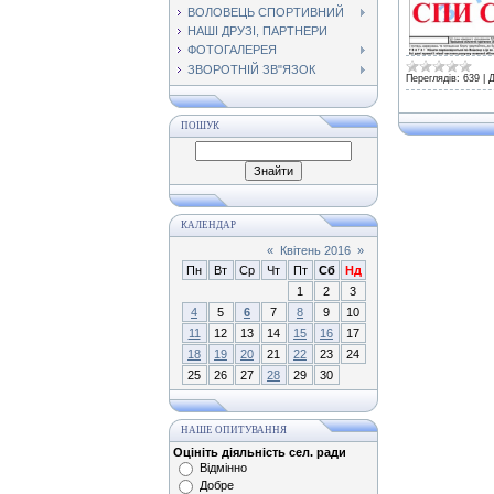
ВОЛОВЕЦЬ СПОРТИВНИЙ
НАШІ ДРУЗІ, ПАРТНЕРИ
ФОТОГАЛЕРЕЯ
ЗВОРОТНІЙ ЗВ"ЯЗОК
Переглядів:
639
|
Д
ПОШУК
КАЛЕНДАР
«
Квітень 2016
»
Пн
Вт
Ср
Чт
Пт
Сб
Нд
1
2
3
4
5
6
7
8
9
10
11
12
13
14
15
16
17
18
19
20
21
22
23
24
25
26
27
28
29
30
НАШЕ ОПИТУВАННЯ
Оцініть діяльність сел. ради
Відмінно
Добре