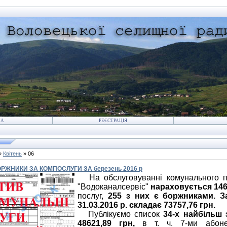
НА
РЕЄСТРАЦІЯ
»
Квітень
»
06
ОРЖНИКИ ЗА КОМПОСЛУГИ ЗА березень 2016 р
На обслуговуванні комунального 
"Водоканалсервіс"
нараховується 14
послуг,
255 з них є боржниками.
З
31.03.2016 р. складає 73757,76 грн.
Публікуємо список
34-х найбільш 
48621,89 грн,
в т. ч. 7-ми абоне