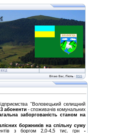
ВХІД
Вітаю Вас
,
Гість
·
RSS
підприємства "Воловецький селищний
63 абоненти
- споживачів комунальних
агальна заборгованість станом на
злісних боржників на спільну суму
нтів з боргом 2,0-4,5 тис. грн
-