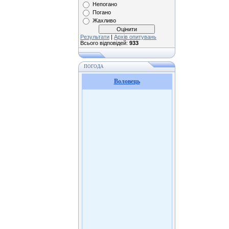
Непогано
Погано
Жахливо
Результати
|
Архів опитувань
Всього відповідей:
933
ПОГОДА
Воловець