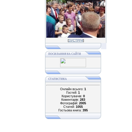
[
ЗУСТРІЧІ
]
ПОСИЛАННЯ НА САЙТИ
СТАТИСТИКА
Онлайн всього:
1
Гостей:
1
Користувачів:
0
Коментарів:
283
Фотографій:
2005
Статей:
1055
Гостьова книга:
395