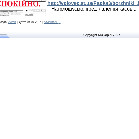
http://volovec.at.ua/Papka3/borzhniki_
Наголошуємо: пред"явлення касов
...
одав:
Admin
|
Дата:
06.04.2016
|
Коментарі (0)
Copyright MyCorp © 2026