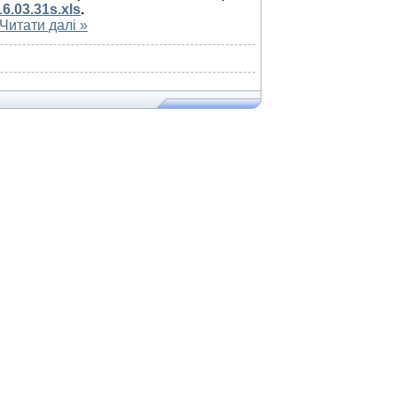
16.03.31s.xls
.
Читати далі »