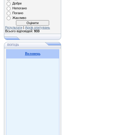
Добре
Непогано
Погано
Жахливо
Результати
|
Архів опитувань
Всього відповідей:
933
ПОГОДА
Воловець