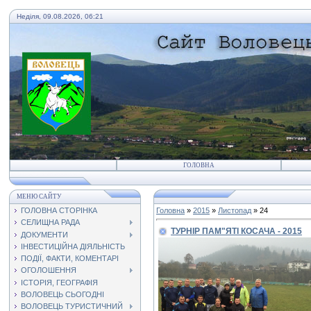
Неділя, 09.08.2026, 06:21
ГОЛОВНА
МЕНЮ САЙТУ
ГОЛОВНА СТОРІНКА
Головна
»
2015
»
Листопад
»
24
СЕЛИЩНА РАДА
ТУРНІР ПАМ"ЯТІ КОСАЧА - 2015
ДОКУМЕНТИ
ІНВЕСТИЦІЙНА ДІЯЛЬНІСТЬ
ПОДІЇ, ФАКТИ, КОМЕНТАРІ
ОГОЛОШЕННЯ
ІСТОРІЯ, ГЕОГРАФІЯ
ВОЛОВЕЦЬ СЬОГОДНІ
ВОЛОВЕЦЬ ТУРИСТИЧНИЙ