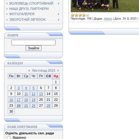
ВОЛОВЕЦЬ СПОРТИВНИЙ
НАШІ ДРУЗІ, ПАРТНЕРИ
ФОТОГАЛЕРЕЯ
Переглядів:
706
|
Додав:
Admin
|
Дата:
24.11.2015
|
ЗВОРОТНІЙ ЗВ"ЯЗОК
ПОШУК
КАЛЕНДАР
«
Листопад 2015
»
Пн
Вт
Ср
Чт
Пт
Сб
Нд
1
2
3
4
5
6
7
8
9
10
11
12
13
14
15
16
17
18
19
20
21
22
23
24
25
26
27
28
29
30
НАШЕ ОПИТУВАННЯ
Оцініть діяльність сел. ради
Відмінно