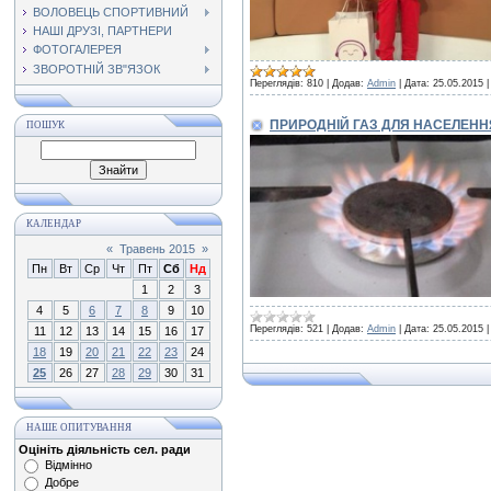
ВОЛОВЕЦЬ СПОРТИВНИЙ
НАШІ ДРУЗІ, ПАРТНЕРИ
ФОТОГАЛЕРЕЯ
ЗВОРОТНІЙ ЗВ"ЯЗОК
Переглядів:
810
|
Додав:
Admin
|
Дата:
25.05.2015
ПРИРОДНІЙ ГАЗ ДЛЯ НАСЕЛЕННЯ
ПОШУК
КАЛЕНДАР
«
Травень 2015
»
Пн
Вт
Ср
Чт
Пт
Сб
Нд
1
2
3
4
5
6
7
8
9
10
Переглядів:
521
|
Додав:
Admin
|
Дата:
25.05.2015
11
12
13
14
15
16
17
18
19
20
21
22
23
24
25
26
27
28
29
30
31
НАШЕ ОПИТУВАННЯ
Оцініть діяльність сел. ради
Відмінно
Добре