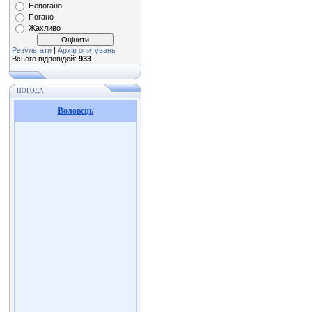
Непогано
Погано
Жахливо
Результати
|
Архів опитувань
Всього відповідей:
933
ПОГОДА
Воловець