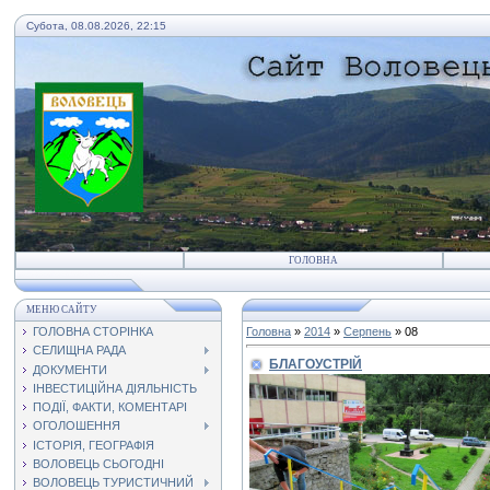
Субота, 08.08.2026, 22:15
ГОЛОВНА
МЕНЮ САЙТУ
ГОЛОВНА СТОРІНКА
Головна
»
2014
»
Серпень
»
08
СЕЛИЩНА РАДА
БЛАГОУСТРІЙ
ДОКУМЕНТИ
ІНВЕСТИЦІЙНА ДІЯЛЬНІСТЬ
ПОДІЇ, ФАКТИ, КОМЕНТАРІ
ОГОЛОШЕННЯ
ІСТОРІЯ, ГЕОГРАФІЯ
ВОЛОВЕЦЬ СЬОГОДНІ
ВОЛОВЕЦЬ ТУРИСТИЧНИЙ