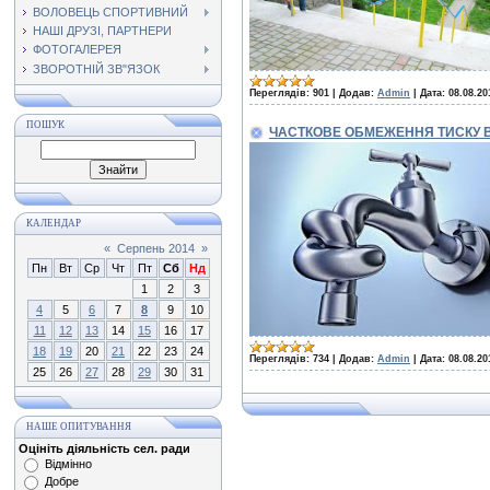
ВОЛОВЕЦЬ СПОРТИВНИЙ
НАШІ ДРУЗІ, ПАРТНЕРИ
ФОТОГАЛЕРЕЯ
ЗВОРОТНІЙ ЗВ"ЯЗОК
Переглядів:
901
|
Додав:
Admin
|
Дата:
08.08.20
ПОШУК
ЧАСТКОВЕ ОБМЕЖЕННЯ ТИСКУ 
КАЛЕНДАР
«
Серпень 2014
»
Пн
Вт
Ср
Чт
Пт
Сб
Нд
1
2
3
4
5
6
7
8
9
10
11
12
13
14
15
16
17
18
19
20
21
22
23
24
Переглядів:
734
|
Додав:
Admin
|
Дата:
08.08.20
25
26
27
28
29
30
31
НАШЕ ОПИТУВАННЯ
Оцініть діяльність сел. ради
Відмінно
Добре