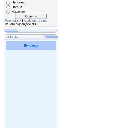
Непогано
Погано
Жахливо
Результати
|
Архів опитувань
Всього відповідей:
933
ПОГОДА
Воловець