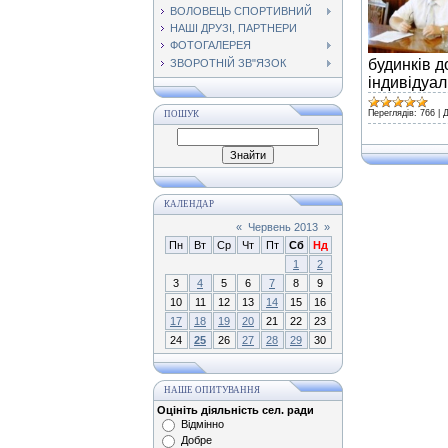
ВОЛОВЕЦЬ СПОРТИВНИЙ
НАШІ ДРУЗІ, ПАРТНЕРИ
ФОТОГАЛЕРЕЯ
будинків д
ЗВОРОТНІЙ ЗВ"ЯЗОК
індивідуал
Переглядів:
766
|
Д
ПОШУК
КАЛЕНДАР
«
Червень 2013
»
Пн
Вт
Ср
Чт
Пт
Сб
Нд
1
2
3
4
5
6
7
8
9
10
11
12
13
14
15
16
17
18
19
20
21
22
23
24
25
26
27
28
29
30
НАШЕ ОПИТУВАННЯ
Оцініть діяльність сел. ради
Відмінно
Добре