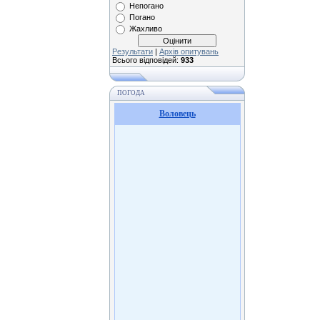
Непогано
Погано
Жахливо
Результати
|
Архів опитувань
Всього відповідей:
933
ПОГОДА
Воловець