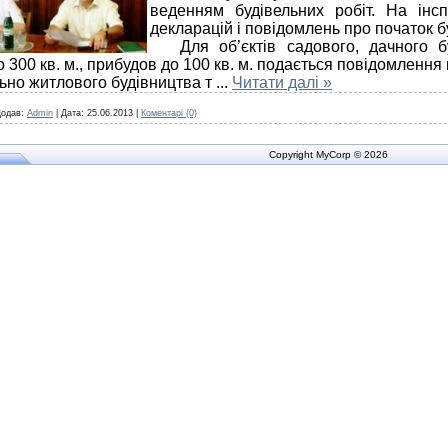
веденням будівельних робіт. На інсп
декларацій і повідомлень про початок бу
Для об’єктів садового, дачного буд
о 300 кв. м., прибудов до 100 кв. м. подається повідомлення
ьно житлового будівництва т
...
Читати далі »
одав:
Admin
|
Дата:
25.06.2013
|
Коментарі (0)
Copyright MyCorp © 2026