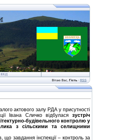
ВХІД
Вітаю Вас
,
Гість
·
RSS
алого актового залу РДА
у присутності
ації Івана Сличко відбулася
зустріч
хітектурно-будівельного контролю у
блика з сільскими та селищними
 що завдання інспекції – контроль за