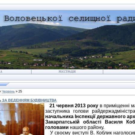
НА
РЕЄСТРАЦІЯ
»
Червень
»
25
Ь ЗА ВЕДЕННЯМ БУДІВНИЦТВА
21 червня 2013 року
в приміщенні м
заступника голови райдержадміністр
начальника Інспекції державного ар
Закарпатській області Василя Ко
головами
нашого району.
У своєму виступі В. Коблик наголосив,