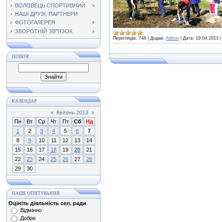
ВОЛОВЕЦЬ СПОРТИВНИЙ
НАШІ ДРУЗІ, ПАРТНЕРИ
ФОТОГАЛЕРЕЯ
ЗВОРОТНІЙ ЗВ"ЯЗОК
Переглядів:
748
|
Додав:
Admin
|
Дата:
19.04.2013
ПОШУК
КАЛЕНДАР
«
Квітень 2013
»
Пн
Вт
Ср
Чт
Пт
Сб
Нд
1
2
3
4
5
6
7
8
9
10
11
12
13
14
15
16
17
18
19
20
21
22
23
24
25
26
27
28
29
30
НАШЕ ОПИТУВАННЯ
Оцініть діяльність сел. ради
Відмінно
Добре