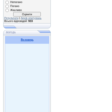
Непогано
Погано
Жахливо
Результати
|
Архів опитувань
Всього відповідей:
933
ПОГОДА
Воловець