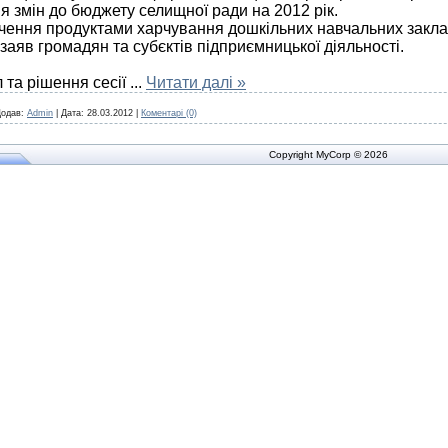
я змін до бюджету селищної ради на 2012 рік.
ечення продуктами харчування дошкільних навчальних закла
заяв громадян та субєктів підприємницької діяльності.
та рішення сесії
...
Читати далі »
одав:
Admin
|
Дата:
28.03.2012
|
Коментарі (0)
Copyright MyCorp © 2026