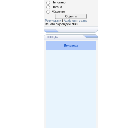
Непогано
Погано
Жахливо
Результати
|
Архів опитувань
Всього відповідей:
933
ПОГОДА
Воловець