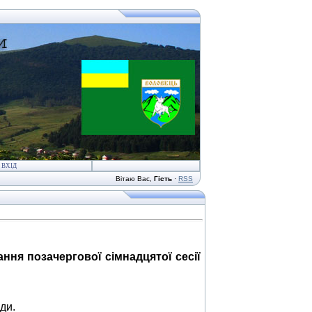
ВХІД
Вітаю Вас
,
Гість
·
RSS
ання позачергової сімнадцятої сесії
ди.