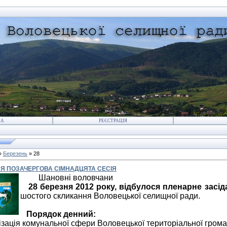
НА
РЕЄСТРАЦІЯ
»
Березень
»
28
Я ПОЗАЧЕРГОВА СІМНАДЦЯТА СЕСІЯ
Шановні воловчани
28 березня 2012 року, відбулося пленарне засід
шостого скликання Воловецької селищної ради.
Порядок денний:
ізація комунальної сфери Воловецької територіальної грома