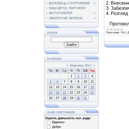
2. Внесенн
ВОЛОВЕЦЬ СПОРТИВНИЙ
3. Забезп
НАШІ ДРУЗІ, ПАРТНЕРИ
4. Розгляд
ФОТОГАЛЕРЕЯ
ЗВОРОТНІЙ ЗВ"ЯЗОК
Протокол 
Переглядів:
814
|
Д
ПОШУК
КАЛЕНДАР
«
Березень 2012
»
Пн
Вт
Ср
Чт
Пт
Сб
Нд
1
2
3
4
5
6
7
8
9
10
11
12
13
14
15
16
17
18
19
20
21
22
23
24
25
26
27
28
29
30
31
НАШЕ ОПИТУВАННЯ
Оцініть діяльність сел. ради
Відмінно
Добре