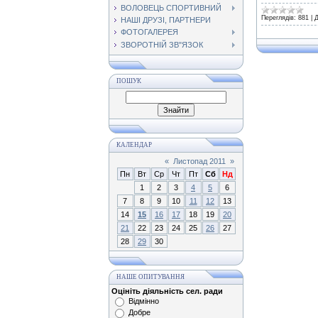
ВОЛОВЕЦЬ СПОРТИВНИЙ
Переглядів:
881
|
Д
НАШІ ДРУЗІ, ПАРТНЕРИ
ФОТОГАЛЕРЕЯ
ЗВОРОТНІЙ ЗВ"ЯЗОК
ПОШУК
КАЛЕНДАР
«
Листопад 2011
»
Пн
Вт
Ср
Чт
Пт
Сб
Нд
1
2
3
4
5
6
7
8
9
10
11
12
13
14
15
16
17
18
19
20
21
22
23
24
25
26
27
28
29
30
НАШЕ ОПИТУВАННЯ
Оцініть діяльність сел. ради
Відмінно
Добре