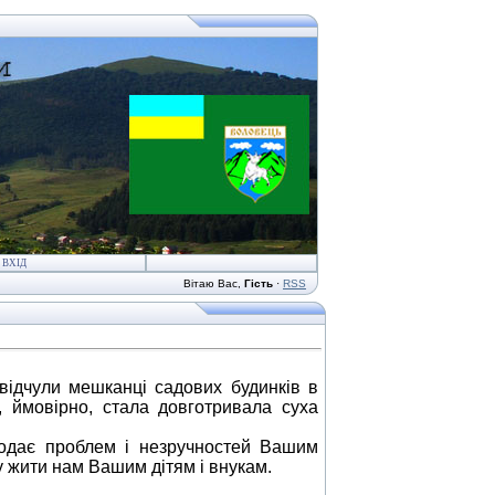
ВХІД
Вітаю Вас
,
Гість
·
RSS
 відчули мешканці садових будинків в
 ймовірно, стала довготривала суха
одає проблем і незручностей Вашим
 жити нам Вашим дітям і внукам.