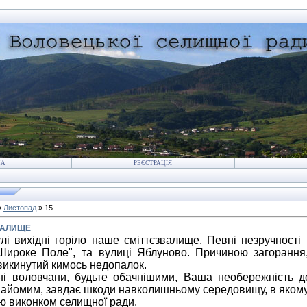
НА
РЕЄСТРАЦІЯ
»
Листопад
»
15
ВАЛИЩЕ
лі вихідні горіло наше сміттєзвалище. Певні незручності
Широке Поле", та вулиці Яблуново.
Причиною загорання,
викинутий кимось недопалок.
воловчани, будьте обачнішими, Ваша необережність д
знайомим, завдає шкоди навколишньому середовищу, в якому
 виконком селищної ради.