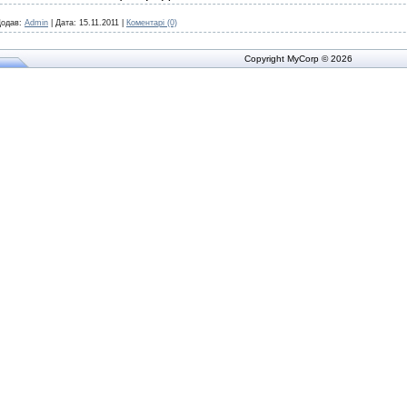
одав:
Admin
|
Дата:
15.11.2011
|
Коментарі (0)
Copyright MyCorp © 2026