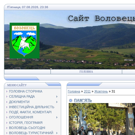
П`ятниця, 07.08.2026, 23:36
ГОЛОВНА
МЕНЮ САЙТУ
ГОЛОВНА СТОРІНКА
Головна
»
2011
»
Жовтень
»
31
СЕЛИЩНА РАДА
ПАМ"ЯТЬ
ДОКУМЕНТИ
ІНВЕСТИЦІЙНА ДІЯЛЬНІСТЬ
ПОДІЇ, ФАКТИ, КОМЕНТАРІ
ОГОЛОШЕННЯ
ІСТОРІЯ, ГЕОГРАФІЯ
ВОЛОВЕЦЬ СЬОГОДНІ
ВОЛОВЕЦЬ ТУРИСТИЧНИЙ