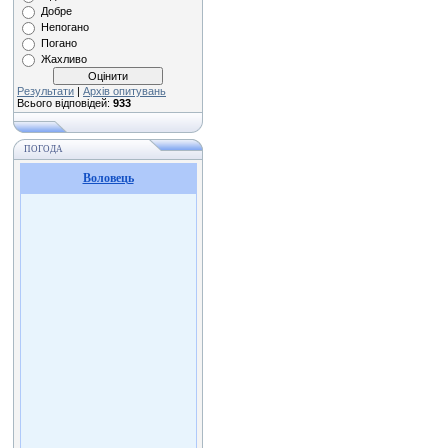
Добре
Непогано
Погано
Жахливо
Результати
|
Архів опитувань
Всього відповідей:
933
ПОГОДА
Воловець