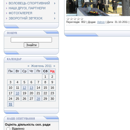
ВОЛОВЕЦЬ СПОРТИВНИЙ
НАШІ ДРУЗІ, ПАРТНЕРИ
ФОТОГАЛЕРЕЯ
ЗВОРОТНІЙ ЗВ"ЯЗОК
Переглядів:
802
|
Додав:
Admin
|
Дата:
31.10.2011
|
ПОШУК
КАЛЕНДАР
«
Жовтень 2011
»
Пн
Вт
Ср
Чт
Пт
Сб
Нд
1
2
3
4
5
6
7
8
9
10
11
12
13
14
15
16
17
18
19
20
21
22
23
24
25
26
27
28
29
30
31
НАШЕ ОПИТУВАННЯ
Оцініть діяльність сел. ради
Відмінно