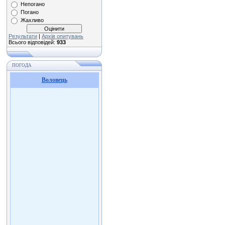
Непогано
Погано
Жахливо
Результати
|
Архів опитувань
Всього відповідей:
933
ПОГОДА
Воловець