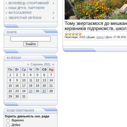
ВОЛОВЕЦЬ СПОРТИВНИЙ
НАШІ ДРУЗІ, ПАРТНЕРИ
ФОТОГАЛЕРЕЯ
ЗВОРОТНІЙ ЗВ"ЯЗОК
Тому звертаємося до мешканц
керівників підприємств, шко
ПОШУК
Переглядів:
1016
|
Додав:
Admin
|
Дата:
27.08.2011
КАЛЕНДАР
«
Серпень 2011
»
Пн
Вт
Ср
Чт
Пт
Сб
Нд
1
2
3
4
5
6
7
8
9
10
11
12
13
14
15
16
17
18
19
20
21
22
23
24
25
26
27
28
29
30
31
НАШЕ ОПИТУВАННЯ
Оцініть діяльність сел. ради
Відмінно
Добре