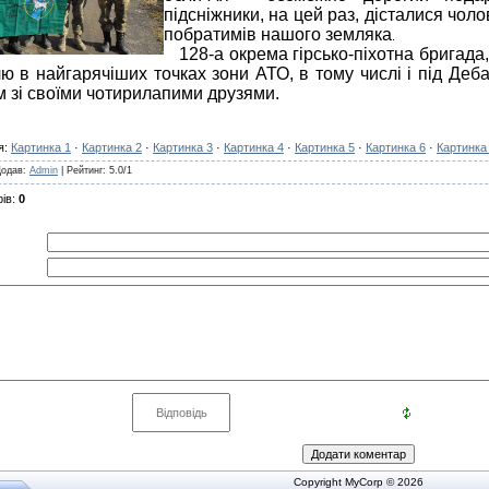
підсніжники,
на цей раз, дісталися чол
побратимів нашого земляка
.
128-а окрема гірсько-піхотна бригада,
ю в найгарячіших точках зони АТО, в тому числі і під Деб
 зі своїми чотирилапими друзями.
я
:
Картинка 1
·
Картинка 2
·
Картинка 3
·
Картинка 4
·
Картинка 5
·
Картинка 6
·
Картинка
Додав
:
Admin
|
Рейтинг
:
5.0
/
1
ів
:
0
Copyright MyCorp © 2026