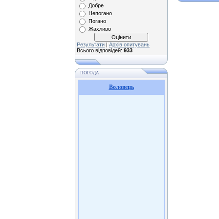
Добре
Непогано
Погано
Жахливо
Результати
|
Архів опитувань
Всього відповідей:
933
ПОГОДА
Воловець