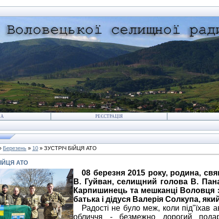
НА
РЕЄСТРАЦІЯ
»
Березень
»
10
» ЗУСТРІЧ БІЙЦЯ АТО
БІЙЦЯ АТО
08 березня 2015 року, родина, свящ
В. Гуйван, селищний голова В. Пан
Карпишинець та мешканці Воловця зу
батька і дідуся Валерія Солкупа, який
Радості не було меж, коли під"їхав ав
обличчя - безмежно дорогий пода