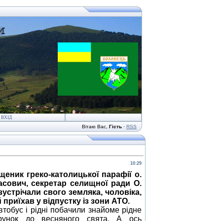
ВХІД
Вітаю Вас
,
Гість
·
RSS
10:29
еник греко-католицької парафії о.
асович, секретар селищної ради О.
стрічали свого земляка, чоловіка,
 приїхав у відпустку із зони АТО.
тобус і рідні побачили знайоме рідне
рунок до весняного свята. А ось