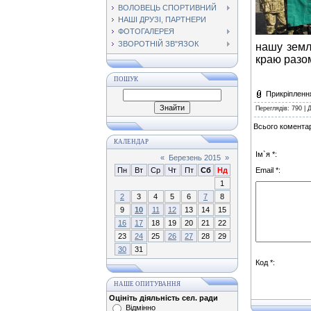
ВОЛОВЕЦЬ СПОРТИВНИЙ
НАШІ ДРУЗІ, ПАРТНЕРИ
ФОТОГАЛЕРЕЯ
ЗВОРОТНІЙ ЗВ"ЯЗОК
нашу земл
краю разом
ПОШУК
Прикріпленн
Переглядів
: 790 |
Всього коментар
КАЛЕНДАР
Ім`я *:
«
Березень 2015
»
Пн
Вт
Ср
Чт
Пт
Сб
Нд
Email *:
1
2
3
4
5
6
7
8
9
10
11
12
13
14
15
16
17
18
19
20
21
22
23
24
25
26
27
28
29
30
31
Код *:
НАШЕ ОПИТУВАННЯ
Оцініть діяльність сел. ради
Відмінно