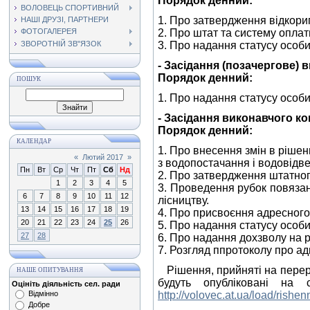
Порядок денний:
ВОЛОВЕЦЬ СПОРТИВНИЙ
1. Про затвердження відкори
НАШІ ДРУЗІ, ПАРТНЕРИ
2. Про штат та систему оплат
ФОТОГАЛЕРЕЯ
ЗВОРОТНІЙ ЗВ"ЯЗОК
3. Про надання статусу особи
- Засідання (позачергове) 
Порядок денний:
ПОШУК
1. Про надання статусу особи
- Засідання виконавчого ком
Порядок денний:
КАЛЕНДАР
1. Про внесення змін в ріше
«
Лютий 2017
»
з водопостачання і водовідв
Пн
Вт
Ср
Чт
Пт
Сб
Нд
2. Про затвердження штатног
1
2
3
4
5
3. Проведення рубок повяза
6
7
8
9
10
11
12
лісництву.
13
14
15
16
17
18
19
4. Про присвоєння адресного
20
21
22
23
24
25
26
5. Про надання статусу особи
27
28
6. Про надання дохзволу на 
7. Розгляд ппротоколу про а
Рішення, прийняті на перера
НАШЕ ОПИТУВАННЯ
будуть опубліковані на 
Оцініть діяльність сел. ради
Відмінно
http://volovec.at.ua/load/rish
Добре