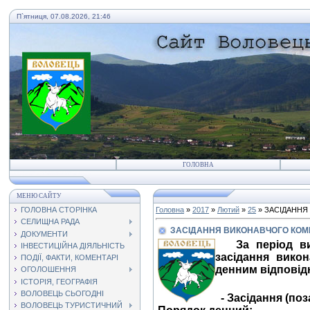
П`ятниця, 07.08.2026, 21:46
ГОЛОВНА
МЕНЮ САЙТУ
ГОЛОВНА СТОРІНКА
Головна
»
2017
»
Лютий
»
25
» ЗАСІДАННЯ
СЕЛИЩНА РАДА
ЗАСІДАННЯ ВИКОНАВЧОГО КОМІ
ДОКУМЕНТИ
За період в
ІНВЕСТИЦІЙНА ДІЯЛЬНІСТЬ
засідання вико
ПОДІЇ, ФАКТИ, КОМЕНТАРІ
денним відповід
ОГОЛОШЕННЯ
ІСТОРІЯ, ГЕОГРАФІЯ
ВОЛОВЕЦЬ СЬОГОДНІ
- Засідання (по
ВОЛОВЕЦЬ ТУРИСТИЧНИЙ