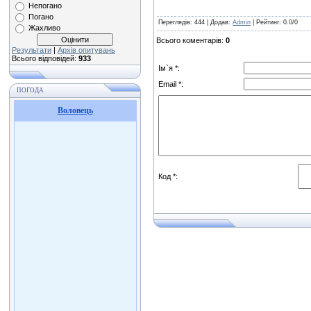
Непогано
Погано
Переглядів
: 444 |
Додав
:
Admin
|
Рейтинг
:
0.0
/
0
Жахливо
Всього коментарів
:
0
Результати
|
Архів опитувань
Всього відповідей:
933
Ім`я *:
Email *:
ПОГОДА
Воловець
Код *: