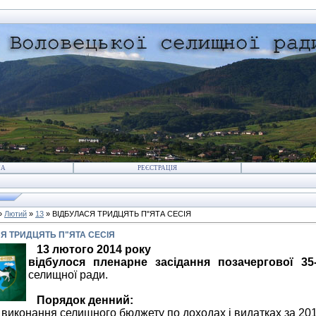
НА
РЕЄСТРАЦІЯ
»
Лютий
»
13
» ВІДБУЛАСЯ ТРИДЦЯТЬ П"ЯТА СЕСІЯ
Я ТРИДЦЯТЬ П"ЯТА СЕСІЯ
13 лютого 2014 року
відбулося пленарне засідання позачергової 35-
селищної ради.
Порядок денний:
 виконання селищного бюджету по доходах і видатках за 201