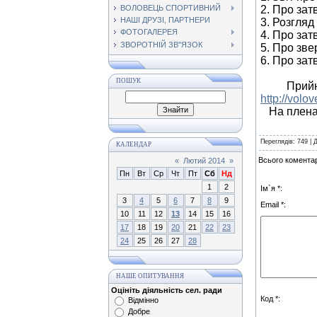
ВОЛОВЕЦЬ СПОРТИВНИЙ
2.
Про зат
НАШІ ДРУЗІ, ПАРТНЕРИ
3.
Розгляд 
ФОТОГАЛЕРЕЯ
4. Про зат
ЗВОРОТНІЙ ЗВ"ЯЗОК
5. Про зве
6. Про за
ПОШУК
Прий
http://volo
На пленар
Переглядів
: 749 |
КАЛЕНДАР
Всього коментар
«
Лютий 2014
»
Пн
Вт
Ср
Чт
Пт
Сб
Нд
1
2
Ім`я *:
3
4
5
6
7
8
9
Email *:
10
11
12
13
14
15
16
17
18
19
20
21
22
23
24
25
26
27
28
НАШЕ ОПИТУВАННЯ
Оцініть діяльність сел. ради
Код *:
Відмінно
Добре