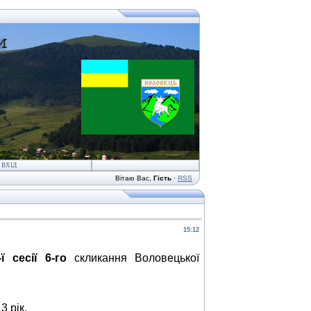
ВХІД
Вітаю Вас
,
Гість
·
RSS
15:12
ї сесії 6-го
скликання Воловецької
3 рік.