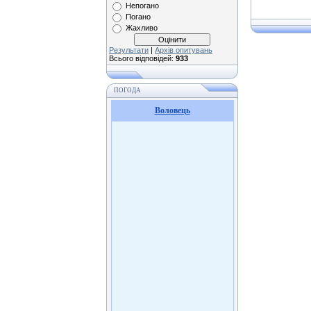
Непогано
Погано
Жахливо
Результати
|
Архів опитувань
Всього відповідей:
933
ПОГОДА
Воловець