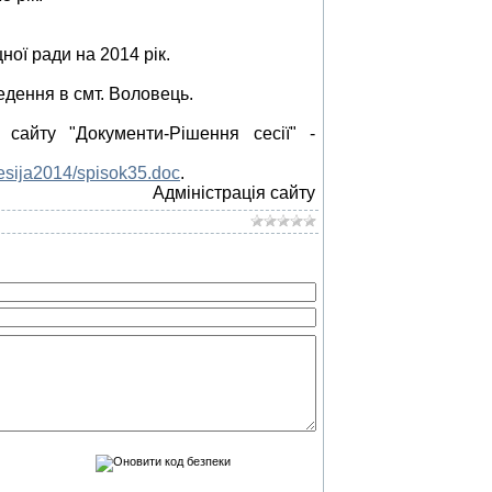
ої ради на 2014 рік.
дення в смт. Воловець.
і сайту "Документи-Рішення сесії"
-
Sesija2014/spisok35.doc
.
Адміністрація сайту