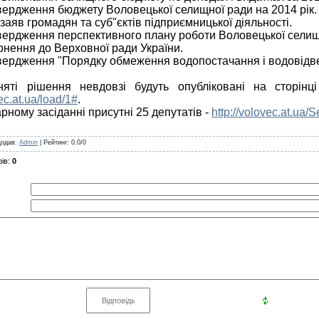
вердження бюджету Воловецької селищної ради на 2014 рік
.
заяв громадян та суб"єктів підприємницької діяльності.
вердження перспективного плану роботи Воловецької селищн
рнення до Верховної ради України.
твердження "Порядку обмеження водопостачання і водовідве
няті рішення
невдовзі будуть опубліковані на сторінц
vec.at.ua/load/1#
.
ному засіданні присутні 25 депутатів -
http://volovec.at.ua/
Додав
:
Admin
|
Рейтинг
:
0.0
/
0
ів
:
0