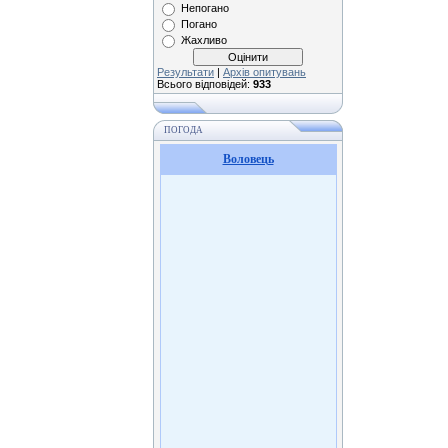
Непогано
Погано
Жахливо
Результати
|
Архів опитувань
Всього відповідей:
933
ПОГОДА
Воловець