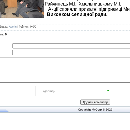
Райчинець М.І., Хмельницькому М.І.
Акції сприяли приватні підприємці Миса
Виконком селищної ради.
Додав
:
Admin
|
Рейтинг
:
0.0
/
0
ів
:
0
Copyright MyCorp © 2026