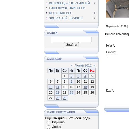
ВОЛОВЕЦЬ СПОРТИВНИЙ
НАШІ ДРУЗІ, ПАРТНЕРИ
ФОТОГАЛЕРЕЯ
ЗВОРОТНІЙ ЗВ"ЯЗОК
Переглядів
: 1129 |
ПОШУК
Всього коментар
Ім`я *:
Email *:
КАЛЕНДАР
«
Лютий 2012
»
Пн
Вт
Ср
Чт
Пт
Сб
Нд
1
2
3
4
5
6
7
8
9
10
11
12
13
14
15
16
17
18
19
Код *:
20
21
22
23
24
25
26
27
28
29
НАШЕ ОПИТУВАННЯ
Оцініть діяльність сел. ради
Відмінно
Добре