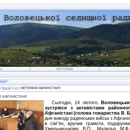
НА
РЕЄСТРАЦІЯ
»
Лютий
»
14
» ВЕТЕРАНИ АФГАНІСТАНУ
 АФГАНІСТАНУ
Сьогодні, 14 лютого,
Воловецьки
зустрівся з активістами районно
Афганістані (голова товариства В. 
дня виводу радянських військ з Афгані
в сім"ях, вручив грамоти, подарунки
Хмельницькому В.П., Малильо М.Ф.