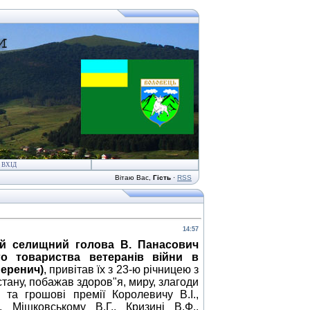
ВХІД
Вітаю Вас
,
Гість
·
RSS
14:57
й селищний голова В. Панасович
го товариства ветеранів війни в
Беренич)
, привітав їх з 23-ю річницею з
стану, побажав здоров"я, миру, злагоди
 та грошові премії Королевичу В.І.,
, Мішковському В.Г.,
Кризині В.Ф.,