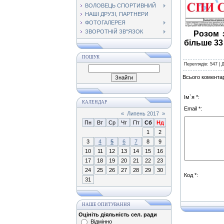
ВОЛОВЕЦЬ СПОРТИВНИЙ
НАШІ ДРУЗІ, ПАРТНЕРИ
ФОТОГАЛЕРЕЯ
ЗВОРОТНІЙ ЗВ"ЯЗОК
Розом 
більше 33 
ПОШУК
Переглядів
: 547 |
Всього коментар
Ім`я *:
КАЛЕНДАР
Email *:
«
Липень 2017
»
Пн
Вт
Ср
Чт
Пт
Сб
Нд
1
2
3
4
5
6
7
8
9
10
11
12
13
14
15
16
17
18
19
20
21
22
23
24
25
26
27
28
29
30
Код *:
31
НАШЕ ОПИТУВАННЯ
Оцініть діяльність сел. ради
Відмінно