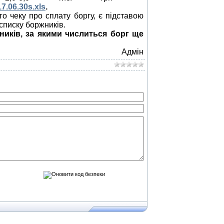
17.06.30s.xls
.
 чеку про сплату боргу, є підставою
списку боржників.
ників, за якими числиться борг ще
Адмін