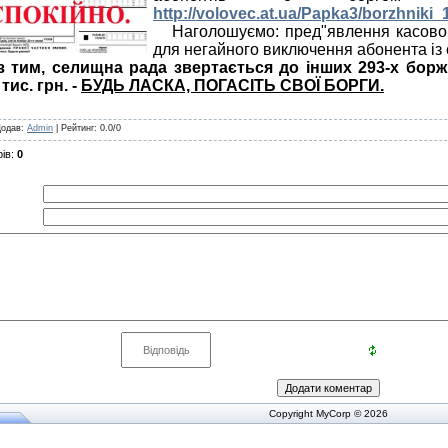
http://volovec.at.ua/Papka3/borzhniki_
Наголошуємо: пред"явлення касового
для негайного виключення абонента із 
з тим, селищна рада звертається до інших 293-х борж
тис. грн. -
БУДЬ ЛАСКА, ПОГАСІТЬ СВОЇ БОРГИ.
Додав
:
Admin
|
Рейтинг
:
0.0
/
0
ів
:
0
Copyright MyCorp © 2026