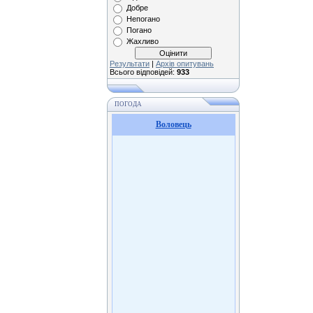
Добре
Непогано
Погано
Жахливо
Результати
|
Архів опитувань
Всього відповідей:
933
ПОГОДА
Воловець