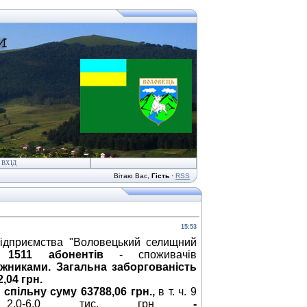
ВХІД
Вітаю Вас
,
Гість
·
RSS
15:53
підприємства "Воловецький селищний
 1511 абонентів
- споживачів
ржниками.
Загальна заборгованість
,04 грн.
 спільну суму 63788,06 грн.,
в т. ч. 9
2,0-6,0 тис. грн
-