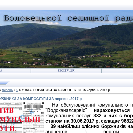
НА
РЕЄСТРАЦІЯ
»
Липень
»
5
» УВАГА! БОРЖНИКИ ЗА КОМПОСЛУГИ ЗА червень 2017 р
ОРЖНИКИ ЗА КОМПОСЛУГИ ЗА червень 2017 р
На обслуговуванні комунального 
"Водоканалсервіс"
нараховується
комунальних послуг,
332 з них є бо
станом на 30.06.2017 р. складає 96822
39 найбільш злісних боржників на
абонентів з боргом 