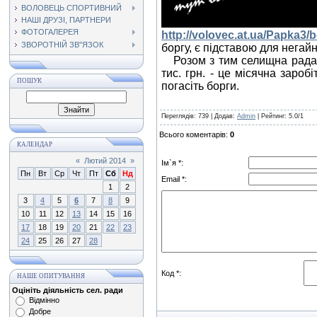
ВОЛОВЕЦЬ СПОРТИВНИЙ
НАШІ ДРУЗІ, ПАРТНЕРИ
ФОТОГАЛЕРЕЯ
http://volovec.at.ua/Papka3/b
ЗВОРОТНІЙ ЗВ"ЯЗОК
боргу, є підставою для негай
Розом з тим селищна рада з
тис. грн. - це місячна зароб
ПОШУК
погасіть борги.
Переглядів
: 739 |
Додав
:
Admin
|
Рейтинг
:
5.0
/
1
Всього коментарів
:
0
КАЛЕНДАР
«
Лютий 2014
»
Ім`я *:
Пн
Вт
Ср
Чт
Пт
Сб
Нд
Email *:
1
2
3
4
5
6
7
8
9
10
11
12
13
14
15
16
17
18
19
20
21
22
23
24
25
26
27
28
Код *:
НАШЕ ОПИТУВАННЯ
Оцініть діяльність сел. ради
Відмінно
Добре