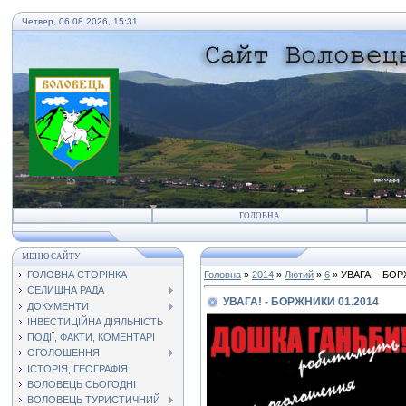
Четвер, 06.08.2026, 15:31
ГОЛОВНА
МЕНЮ САЙТУ
ГОЛОВНА СТОРІНКА
Головна
»
2014
»
Лютий
»
6
» УВАГА! - БО
СЕЛИЩНА РАДА
УВАГА! - БОРЖНИКИ 01.2014
ДОКУМЕНТИ
ІНВЕСТИЦІЙНА ДІЯЛЬНІСТЬ
ПОДІЇ, ФАКТИ, КОМЕНТАРІ
ОГОЛОШЕННЯ
ІСТОРІЯ, ГЕОГРАФІЯ
ВОЛОВЕЦЬ СЬОГОДНІ
ВОЛОВЕЦЬ ТУРИСТИЧНИЙ