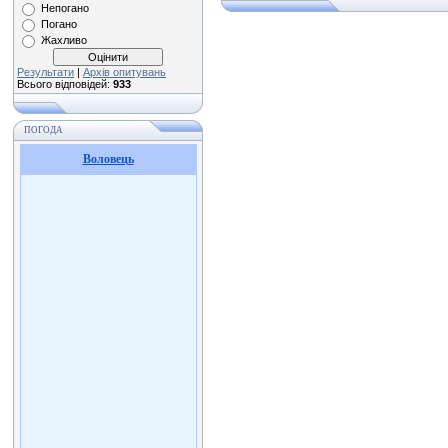
Непогано
Погано
Жахливо
Результати
|
Архів опитувань
Всього відповідей:
933
ПОГОДА
Воловець