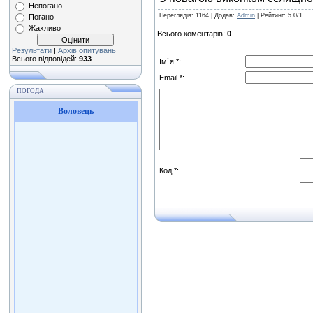
Непогано
Переглядів
: 1164 |
Додав
:
Admin
|
Рейтинг
:
5.0
/
1
Погано
Жахливо
Всього коментарів
:
0
Результати
|
Архів опитувань
Всього відповідей:
933
Ім`я *:
Email *:
ПОГОДА
Воловець
Код *: