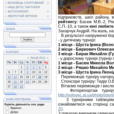
ВОЛОВЕЦЬ СПОРТИВНИЙ
НАШІ ДРУЗІ, ПАРТНЕРИ
ФОТОГАЛЕРЕЯ
ЗВОРОТНІЙ ЗВ"ЯЗОК
підприємств, шкіл району, 
рейтингу:
Басюк М.В.-2, Ряш
С.П.-10, а також
юні любител
ПОШУК
Захарчук Андрій. На жаль, на 
В результаті напруженої бор
- у дитячому турнірі:
1 місце - Шуста Ірина (Воло
2 місце - Биркович Олексан
КАЛЕНДАР
3 місце - Бирак Михайло (Г
«
Лютий 2012
»
- у дорослому турнірі (турнір
Пн
Вт
Ср
Чт
Пт
Сб
Нд
1 місце - Басюк Микола В
2 місце - Ряшко Михайло М
1
2
3
4
5
3 місце - Шуста Ірина Леоні
6
7
8
9
10
11
12
Переможців турніру нагород
13
14
15
16
17
18
19
Спонсори турніру: Тидір О.В.,
20
21
22
23
24
25
26
Вітаємо переможців і висло
27
28
29
Фоторепортаж турніру п
http://volovec.at.ua/photo/sport
З турнірними таблицями з
НАШЕ ОПИТУВАННЯ
ознайомитися на сторінці с
Оцініть діяльність сел. ради
Відмінно
20
.
Добре
З повагою виконком селищної