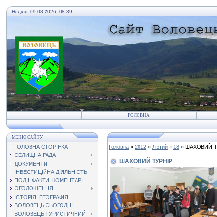
Неділя, 09.08.2026, 08:39
ГОЛОВНА
МЕНЮ САЙТУ
ГОЛОВНА СТОРІНКА
Головна
»
2012
»
Лютий
»
18
» ШАХОВИЙ Т
СЕЛИЩНА РАДА
ШАХОВИЙ ТУРНІР
ДОКУМЕНТИ
ІНВЕСТИЦІЙНА ДІЯЛЬНІСТЬ
ПОДІЇ, ФАКТИ, КОМЕНТАРІ
ОГОЛОШЕННЯ
ІСТОРІЯ, ГЕОГРАФІЯ
ВОЛОВЕЦЬ СЬОГОДНІ
ВОЛОВЕЦЬ ТУРИСТИЧНИЙ