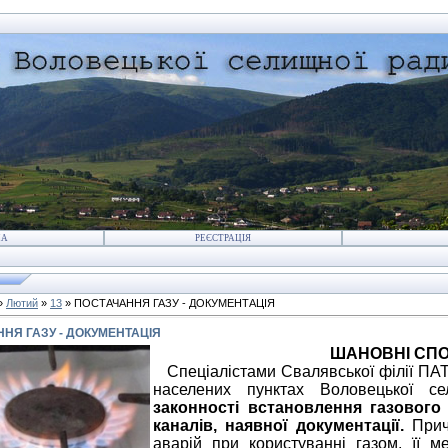
НА
РЕЄСТРАЦІЯ
»
Лютий
»
13
» ПОСТАЧАННЯ ГАЗУ - ДОКУМЕНТАЦІЯ
НЯ ГАЗУ - ДОКУМЕНТАЦІЯ
ШАНОВНІ СПО
Спеціалістами Свалявської філії ПА
населених пунктах Воловецької 
законності
встановлення газового
каналів, наявної документації
.
При
аварій при користуванні газом, її 