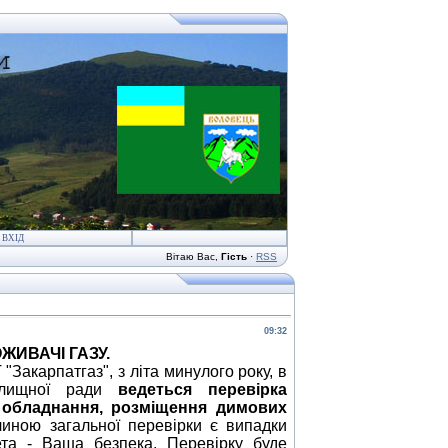
ВХІД
Вітаю Вас
,
Гість
·
RSS
09:32
ЖИВАЧІ ГАЗУ.
Т
"Закарпатгаз", з літа минулого року, в
селищної ради
ведеться перевірка
 обладнання, розміщення димових
чиною
загальної
перевірки є випадки
мета - Ваша безпека. Перевірку буде