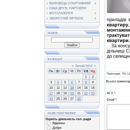
ВОЛОВЕЦЬ СПОРТИВНИЙ
НАШІ ДРУЗІ, ПАРТНЕРИ
ФОТОГАЛЕРЕЯ
ЗВОРОТНІЙ ЗВ"ЯЗОК
приладів 
квартиру,
монтажни
ПОШУК
трактува
квартири.
За консул
дільниці
С
до селищно
КАЛЕНДАР
«
Лютий 2014
»
Пн
Вт
Ср
Чт
Пт
Сб
Нд
Переглядів
: 781 |
1
2
Всього коментар
3
4
5
6
7
8
9
10
11
12
13
14
15
16
Ім`я *:
17
18
19
20
21
22
23
24
25
26
27
28
Email *:
НАШЕ ОПИТУВАННЯ
Оцініть діяльність сел. ради
Відмінно
Добре