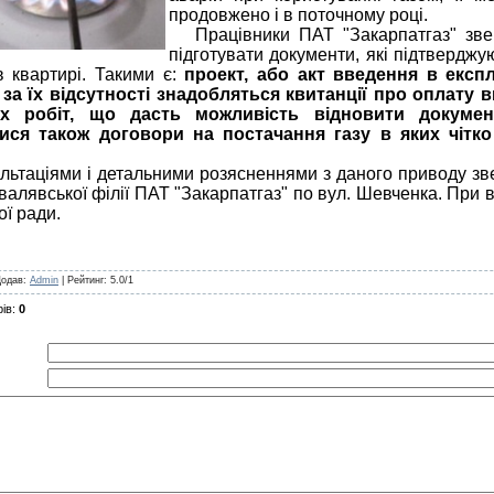
продовжено і в поточному році.
Працівники
ПАТ
"Закарпатгаз" зв
підготувати документи, які підтверджу
в квартирі. Такими є:
проект, або акт введення в експ
 за їх відсутності знадобляться квитанції про оплату
х робіт, що дасть можливість відновити докуме
тися також договори на постачання газу в яких чітк
ьтаціями і детальними розясненнями з даного приводу зве
валявської філії ПАТ
"Закарпатгаз" по вул. Шевченка. При 
ї ради.
Додав
:
Admin
|
Рейтинг
:
5.0
/
1
ів
:
0