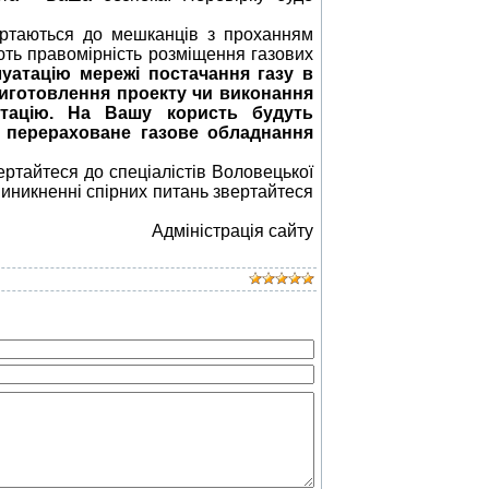
ертаються до мешканців з проханням
ють правомірність розміщення газових
луатацію мережі постачання газу в
 виготовлення проекту чи виконання
нтацію. На Вашу користь будуть
о перераховане газове обладнання
ртайтеся до спеціалістів Воловецької
виникненні спірних питань звертайтеся
Адміністрація сайту