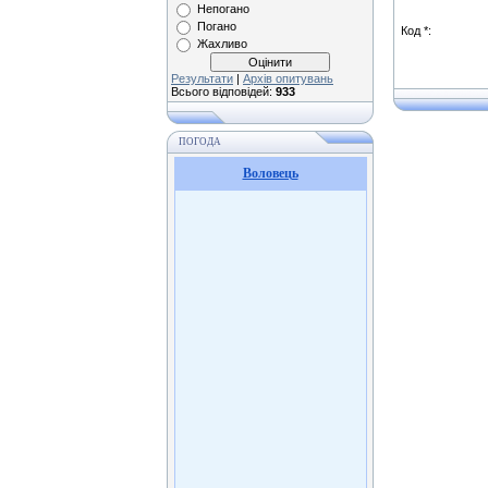
Непогано
Погано
Код *:
Жахливо
Результати
|
Архів опитувань
Всього відповідей:
933
ПОГОДА
Воловець