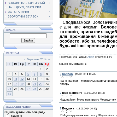
ВОЛОВЕЦЬ СПОРТИВНИЙ
НАШІ ДРУЗІ, ПАРТНЕРИ
ФОТОГАЛЕРЕЯ
ЗВОРОТНІЙ ЗВ"ЯЗОК
Сподіваємося, Воловеччина в
є для нас чужими.
Волове
ПОШУК
котеджів, приватних сади
для проживання біженцям
особисто, або за телефоно
будь які інші пропозиції до
КАЛЕНДАР
Переглядів
: 951 |
Додав
:
Admin
|
Рейтинг
:
4.5
/
2
«
Березень 2014
»
Всього коментарів
:
3
Пн
Вт
Ср
Чт
Пт
Сб
Нд
1
2
3
4
5
6
7
8
9
3
horizon
(15.03.2014 18:40)
0
10
11
12
13
14
15
16
Іване Іванович, Медведчук навряд чи ціка
17
18
19
20
21
22
23
вибору
24
25
26
27
28
29
30
2
Іван Іванович
(14.03.2014 18:15)
31
0
Чудова ідея! Може напишемо Медведчуку ві
НАШЕ ОПИТУВАННЯ
1
Богдана
(14.03.2014 16:49)
0
Оцініть діяльність сел. ради
У Медведчукових маєтках у Жденієві місц
Відмінно