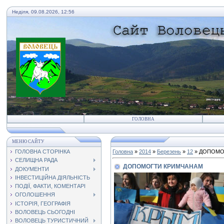
Неділя, 09.08.2026, 12:56
ГОЛОВНА
МЕНЮ САЙТУ
ГОЛОВНА СТОРІНКА
Головна
»
2014
»
Березень
»
12
» ДОПОМО
СЕЛИЩНА РАДА
ДОПОМОГТИ КРИМЧАНАМ
ДОКУМЕНТИ
ІНВЕСТИЦІЙНА ДІЯЛЬНІСТЬ
ПОДІЇ, ФАКТИ, КОМЕНТАРІ
ОГОЛОШЕННЯ
ІСТОРІЯ, ГЕОГРАФІЯ
ВОЛОВЕЦЬ СЬОГОДНІ
ВОЛОВЕЦЬ ТУРИСТИЧНИЙ