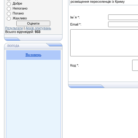
розміщення переселенців із Криму
Добре
Непогано
Погано
Ім`я *:
Жахливо
Email *:
Результати
|
Архів опитувань
Всього відповідей:
933
ПОГОДА
Воловець
Код *: