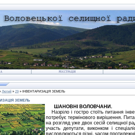
НА
РЕЄСТРАЦІЯ
»
Лютий
»
29
» ІНВЕНТАРИЗАЦІЯ ЗЕМЕЛЬ
ИЗАЦІЯ ЗЕМЕЛЬ
ШАНОВНІ ВОЛОВЧАНИ.
Назріло і гостро стоїть питання інве
потребує термінового вирішення. Пита
на розгляд уже двох сесій селищної ра
участь депутати, виконком і спеціал
висловлюються різні, часом протилежні