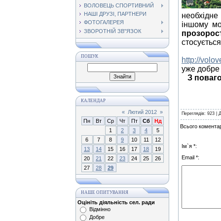
ВОЛОВЕЦЬ СПОРТИВНИЙ
НАШІ ДРУЗІ, ПАРТНЕРИ
необхідне 
ФОТОГАЛЕРЕЯ
іншому мо
ЗВОРОТНІЙ ЗВ"ЯЗОК
прозорос
стосується
Пропон
ПОШУК
http://volo
уже добре 
З поваг
КАЛЕНДАР
«
Лютий 2012
»
Переглядів
: 923 |
Пн
Вт
Ср
Чт
Пт
Сб
Нд
Всього коментар
1
2
3
4
5
6
7
8
9
10
11
12
Ім`я *:
13
14
15
16
17
18
19
Email *:
20
21
22
23
24
25
26
27
28
29
НАШЕ ОПИТУВАННЯ
Оцініть діяльність сел. ради
Відмінно
Добре