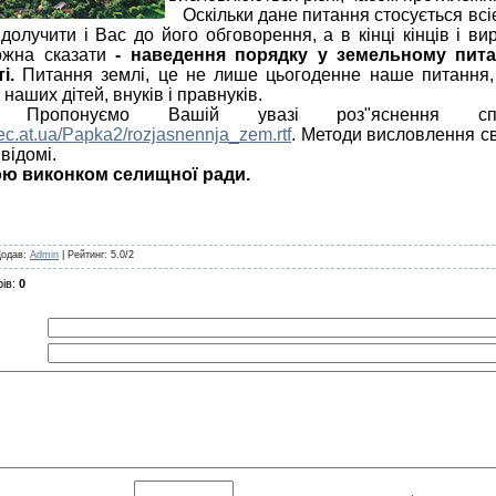
Оскільки дане питання стосується всіє
долучити і Вас до його обговорення, а в кінці кінців і в
жна сказати
- наведення порядку у земельному питан
ті.
Питання землі, це не лише цьогоденне наше питання, 
 наших дітей, внуків і правнуків.
уємо Вашій увазі роз"яснення спеці
vec.at.ua/Papka2/rozjasnennja_zem.rtf
. Методи висловлення св
відомі.
ою виконком селищної ради.
Додав
:
Admin
|
Рейтинг
:
5.0
/
2
ів
:
0