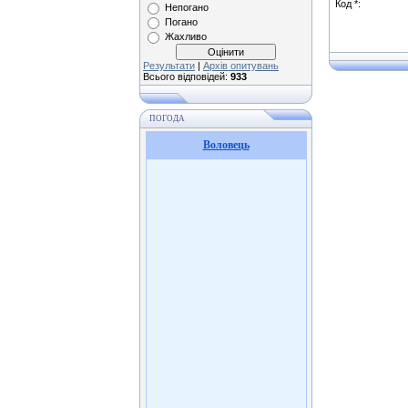
Код *:
Непогано
Погано
Жахливо
Результати
|
Архів опитувань
Всього відповідей:
933
ПОГОДА
Воловець