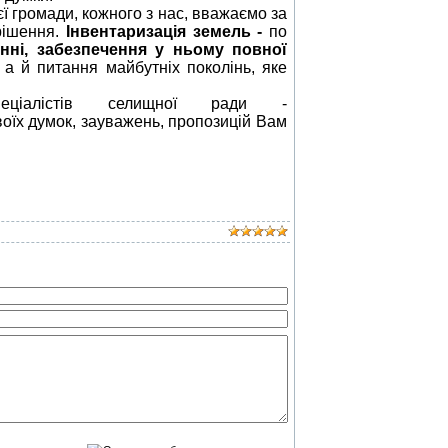
ї громади, кожного з нас, вважаємо за
ирішення.
Інвентаризація земель -
по
ні, забезпечення у ньому повної
а й питання майбутніх поколінь, яке
алістів селищної ради -
оїх думок, зауважень, пропозицій Вам