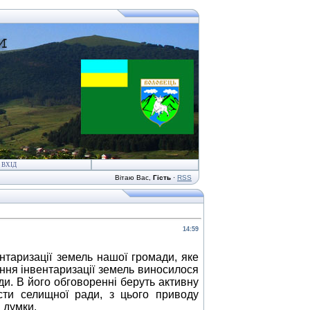
ВХІД
Вітаю Вас
,
Гість
·
RSS
14:59
нтаризації земель нашої громади, яке
ння інвентаризації земель виносилося
ди. В його обговоренні беруть активну
істи селищної ради, з цього приводу
 думки.