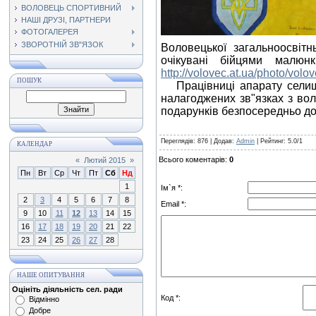
ВОЛОВЕЦЬ СПОРТИВНИЙ
НАШІ ДРУЗІ, ПАРТНЕРИ
ФОТОГАЛЕРЕЯ
ЗВОРОТНІЙ ЗВ"ЯЗОК
Воловецької загальноосвіт
очікувані бійцями малюн
http://volovec.at.ua/photo/volo
ПОШУК
Працівниці апарату селищн
налагоджених зв"язках з во
подарунків безпосередньо до
Переглядів
: 876 |
Додав
:
Admin
|
Рейтинг
:
5.0
/
1
КАЛЕНДАР
Всього коментарів
:
0
«
Лютий 2015
»
Пн
Вт
Ср
Чт
Пт
Сб
Нд
1
Ім`я *:
2
3
4
5
6
7
8
Email *:
9
10
11
12
13
14
15
16
17
18
19
20
21
22
23
24
25
26
27
28
НАШЕ ОПИТУВАННЯ
Оцініть діяльність сел. ради
Код *:
Відмінно
Добре