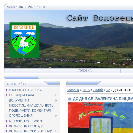
Четвер, 06.08.2026, 19:33
ГОЛОВНА
МЕНЮ САЙТУ
ГОЛОВНА СТОРІНКА
Головна
»
2015
»
Лютий
»
12
» ДО ДНЯ СВ
СЕЛИЩНА РАДА
ДО ДНЯ СВ. ВАЛЕНТИНА БІЙЦЯМ
ДОКУМЕНТИ
ІНВЕСТИЦІЙНА ДІЯЛЬНІСТЬ
ПОДІЇ, ФАКТИ, КОМЕНТАРІ
ОГОЛОШЕННЯ
ІСТОРІЯ, ГЕОГРАФІЯ
ВОЛОВЕЦЬ СЬОГОДНІ
ВОЛОВЕЦЬ ТУРИСТИЧНИЙ