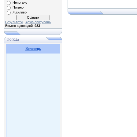
Непогано
Погано
Жахливо
Результати
|
Архів опитувань
Всього відповідей:
933
ПОГОДА
Воловець