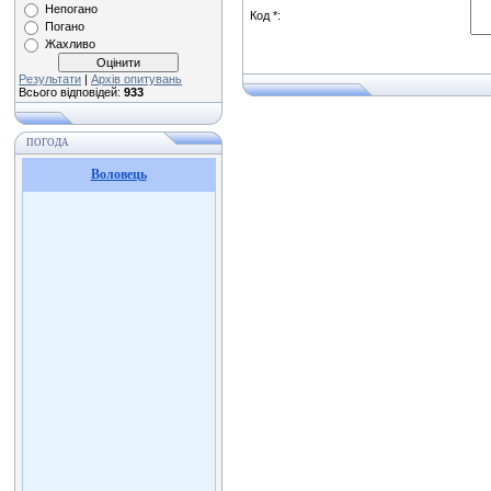
Непогано
Код *:
Погано
Жахливо
Результати
|
Архів опитувань
Всього відповідей:
933
ПОГОДА
Воловець