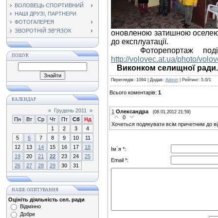
ВОЛОВЕЦЬ СПОРТИВНИЙ
НАШІ ДРУЗІ, ПАРТНЕРИ
ФОТОГАЛЕРЕЯ
ЗВОРОТНІЙ ЗВ"ЯЗОК
оновленою затишною оселею, 
до експлуатації.
Фоторепортаж події мо
ПОШУК
http://volovec.at.ua/photo/volo
Виконком селищної ради.
Переглядів
: 1094 |
Додав
:
Admin
|
Рейтинг
:
5.0
/
1
Всього коментарів
:
1
КАЛЕНДАР
«
Грудень 2011
»
1
Олександра
(08.01.2012 21:59)
0
Пн
Вт
Ср
Чт
Пт
Сб
Нд
Хочеться подякувати всім причетним до ві
1
2
3
4
5
6
7
8
9
10
11
12
13
14
15
16
17
18
Ім`я *:
19
20
21
22
23
24
25
Email *:
26
27
28
29
30
31
НАШЕ ОПИТУВАННЯ
Оцініть діяльність сел. ради
Відмінно
Добре