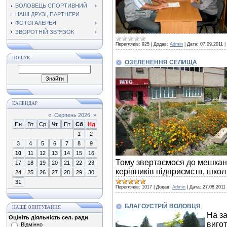
ВОЛОВЕЦЬ СПОРТИВНИЙ
НАШІ ДРУЗІ, ПАРТНЕРИ
ФОТОГАЛЕРЕЯ
ЗВОРОТНІЙ ЗВ"ЯЗОК
Переглядів:
925
|
Додав:
Admin
|
Дата:
07.09.2011
|
ПОШУК
ОЗЕЛЕНЕННЯ СЕЛИЩА
КАЛЕНДАР
«
Серпень 2026
»
Пн
Вт
Ср
Чт
Пт
Сб
Нд
1
2
3
4
5
6
7
8
9
10
11
12
13
14
15
16
Тому звертаємося до мешканц
17
18
19
20
21
22
23
керівників підприємств, шко
24
25
26
27
28
29
30
31
Переглядів:
1017
|
Додав:
Admin
|
Дата:
27.08.2011
БЛАГОУСТРІЙ ВОЛОВЦЯ
НАШЕ ОПИТУВАННЯ
На з
Оцініть діяльність сел. ради
вигот
Відмінно