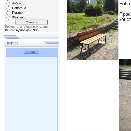
Робо
Добре
Непогано
Погано
Проси
Жахливо
конст
Результати
|
Архів опитувань
Всього відповідей:
933
ПОГОДА
Воловець