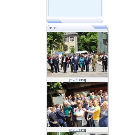
ФОТО
[
ЗУСТРІЧІ
]
[
ЗУСТРІЧІ
]