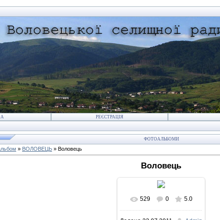
НА
РЕЄСТРАЦІЯ
ФОТОАЛЬБОМИ
альбом
»
ВОЛОВЕЦЬ
» Воловець
Воловець
529
0
5.0