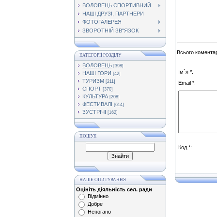
ВОЛОВЕЦЬ СПОРТИВНИЙ
НАШІ ДРУЗІ, ПАРТНЕРИ
ФОТОГАЛЕРЕЯ
ЗВОРОТНІЙ ЗВ"ЯЗОК
Всього коментар
КАТЕГОРІЇ РОЗДІЛУ
ВОЛОВЕЦЬ
[398]
Ім`я *:
НАШІ ГОРИ
[42]
ТУРИЗМ
[211]
Email *:
СПОРТ
[370]
КУЛЬТУРА
[208]
ФЕСТИВАЛІ
[614]
ЗУСТРІЧІ
[162]
ПОШУК
Код *:
НАШЕ ОПИТУВАННЯ
Оцініть діяльність сел. ради
Відмінно
Добре
Непогано