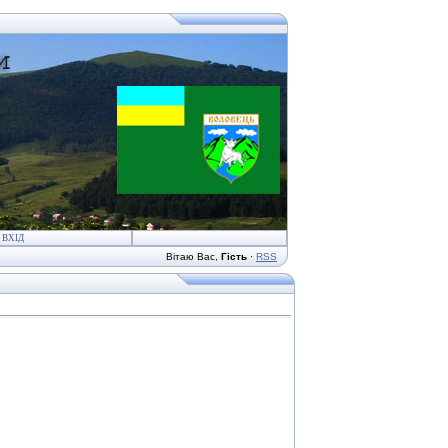
ВХІД
Вітаю Вас
,
Гість
·
RSS