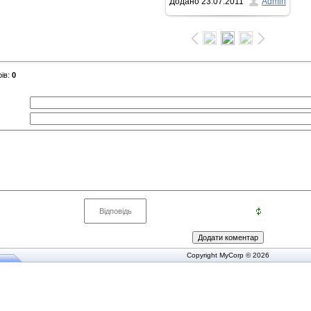
Додано
23.07.2011
Admin
ів
:
0
Copyright MyCorp © 2026