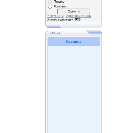
Погано
Жахливо
Результати
|
Архів опитувань
Всього відповідей:
933
ПОГОДА
Воловець