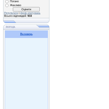
Погано
Жахливо
Результати
|
Архів опитувань
Всього відповідей:
933
ПОГОДА
Воловець