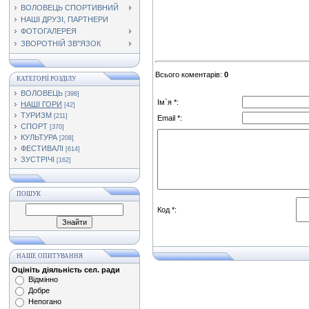
ВОЛОВЕЦЬ СПОРТИВНИЙ
НАШІ ДРУЗІ, ПАРТНЕРИ
ФОТОГАЛЕРЕЯ
ЗВОРОТНІЙ ЗВ"ЯЗОК
Всього коментарів
:
0
КАТЕГОРІЇ РОЗДІЛУ
ВОЛОВЕЦЬ
[398]
Ім`я *:
НАШІ ГОРИ
[42]
ТУРИЗМ
[211]
Email *:
СПОРТ
[370]
КУЛЬТУРА
[208]
ФЕСТИВАЛІ
[614]
ЗУСТРІЧІ
[162]
ПОШУК
Код *:
НАШЕ ОПИТУВАННЯ
Оцініть діяльність сел. ради
Відмінно
Добре
Непогано