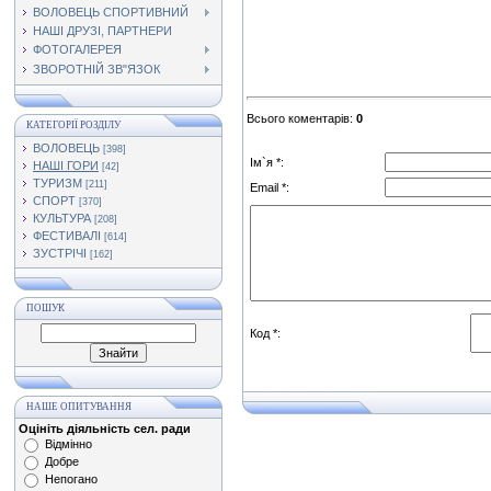
ВОЛОВЕЦЬ СПОРТИВНИЙ
НАШІ ДРУЗІ, ПАРТНЕРИ
ФОТОГАЛЕРЕЯ
ЗВОРОТНІЙ ЗВ"ЯЗОК
Всього коментарів
:
0
КАТЕГОРІЇ РОЗДІЛУ
ВОЛОВЕЦЬ
[398]
Ім`я *:
НАШІ ГОРИ
[42]
ТУРИЗМ
[211]
Email *:
СПОРТ
[370]
КУЛЬТУРА
[208]
ФЕСТИВАЛІ
[614]
ЗУСТРІЧІ
[162]
ПОШУК
Код *:
НАШЕ ОПИТУВАННЯ
Оцініть діяльність сел. ради
Відмінно
Добре
Непогано