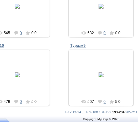
28.09.2011
28.09.2011
Admin
Admin
545
0
0.0
532
0
0.0
10
Туризм9
27.08.2011
27.08.2011
Admin
Admin
479
0
5.0
507
0
5.0
1-12
13-24
...
169-180
181-192
193-204
205-211
Copyright MyCorp © 2026