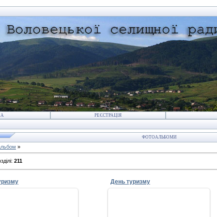
НА
РЕЄСТРАЦІЯ
ФОТОАЛЬБОМИ
альбом
»
зділі
:
211
уризму
День туризму