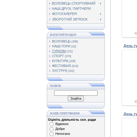
ВОЛОВЕЦЬ СПОРТИВНИЙ
НАШІ ДРУЗІ, ПАРТНЕРИ
ФОТОГАЛЕРЕЯ
ЗВОРОТНІЙ ЗВ"ЯЗОК
КАТЕГОРІЇ РОЗДІЛУ
ВОЛОВЕЦЬ
[398]
День т
НАШІ ГОРИ
[42]
ТУРИЗМ
[211]
СПОРТ
[370]
КУЛЬТУРА
[208]
ФЕСТИВАЛІ
[614]
ЗУСТРІЧІ
[162]
ПОШУК
НАШЕ ОПИТУВАННЯ
День т
Оцініть діяльність сел. ради
Відмінно
Добре
Непогано