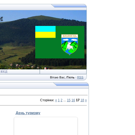
ВХІД
Вітаю Вас
,
Гість
·
RSS
Сторінки
:
«
1
2
...
15
16
17
18
»
День туризму