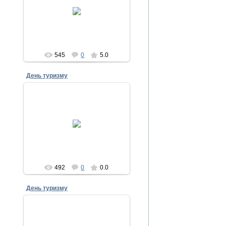
28.09.2011
Admin
545
0
5.0
День туризму
28.09.2011
Admin
492
0
0.0
День туризму