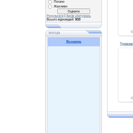
Погано
Жахливо
Результати
|
Архів опитувань
Всього відповідей:
933
ПОГОДА
Воловець
Туризм