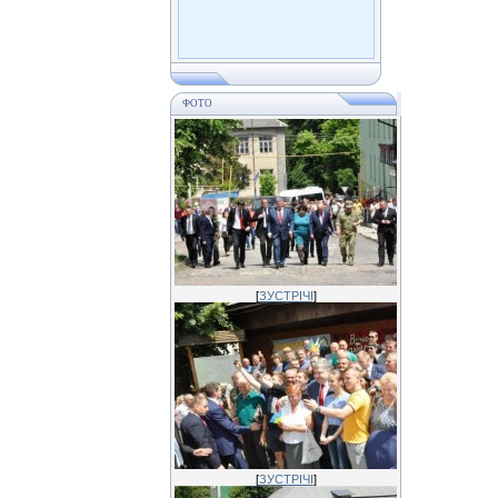
ФОТО
[
ЗУСТРІЧІ
]
[
ЗУСТРІЧІ
]