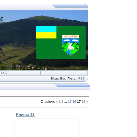
ВХІД
Вітаю Вас
,
Гість
·
RSS
Сторінки
:
«
1
2
...
15
16
17
18
»
Ялинка 13