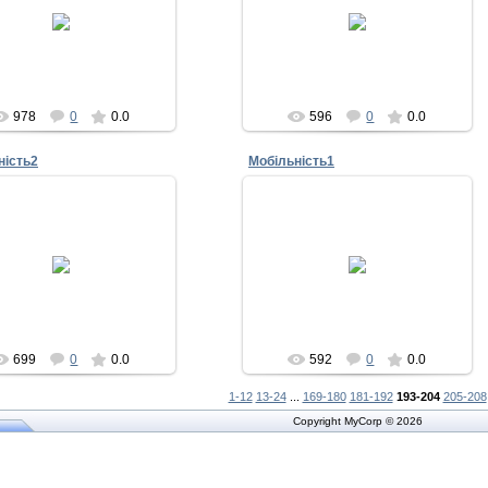
30.12.2011
30.12.2011
Admin
Admin
978
0
0.0
596
0
0.0
ність2
Мобільність1
11.11.2011
11.11.2011
Admin
Admin
699
0
0.0
592
0
0.0
1-12
13-24
...
169-180
181-192
193-204
205-208
Copyright MyCorp © 2026