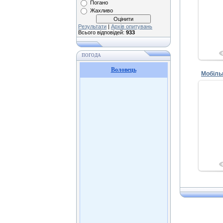
Погано
Жахливо
Результати
|
Архів опитувань
Всього відповідей:
933
ПОГОДА
Воловець
Мобіль