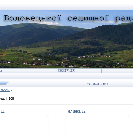
НА
РЕЄСТРАЦІЯ
ФОТОАЛЬБОМИ
альбом
»
зділі
:
208
 11
Ялинка 12