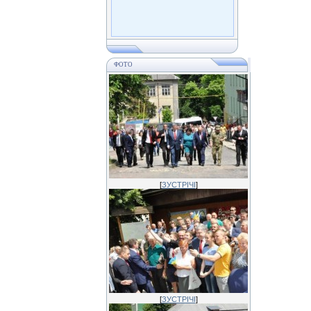
ФОТО
[
ЗУСТРІЧІ
]
[
ЗУСТРІЧІ
]