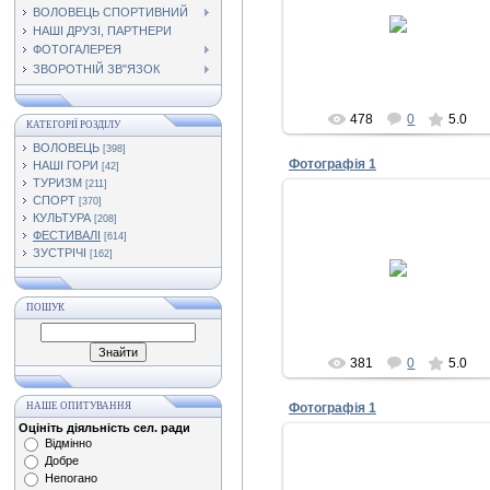
17.09.2011
ВОЛОВЕЦЬ СПОРТИВНИЙ
НАШІ ДРУЗІ, ПАРТНЕРИ
Admin
ФОТОГАЛЕРЕЯ
ЗВОРОТНІЙ ЗВ"ЯЗОК
478
0
5.0
КАТЕГОРІЇ РОЗДІЛУ
ВОЛОВЕЦЬ
[398]
Фотографія 1
НАШІ ГОРИ
[42]
ТУРИЗМ
[211]
СПОРТ
[370]
КУЛЬТУРА
[208]
ФЕСТИВАЛІ
[614]
17.09.2011
ЗУСТРІЧІ
[162]
Admin
ПОШУК
381
0
5.0
НАШЕ ОПИТУВАННЯ
Фотографія 1
Оцініть діяльність сел. ради
Відмінно
Добре
Непогано