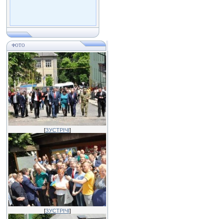
ФОТО
[
ЗУСТРІЧІ
]
[
ЗУСТРІЧІ
]