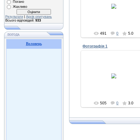
Погано
17.09.2011
Жахливо
Admin
Результати
|
Архів опитувань
Всього відповідей:
933
491
0
5.0
ПОГОДА
Воловець
Фотографія 1
17.09.2011
Admin
505
0
3.0