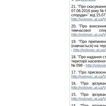
21. "Про скасуванн
07.06.2016 року № 
споруди»" від 15.07
http://volovec.at.ua
20. "Про внесенн
тимчасової 
http://volovec.at.ua
19. "Про припинен
(навчається) на тер
-
http://volovec.at.
18. "Про надання с
території населеног
№ 098 -
http://volo
17. "Про присвоєнн
http://volovec.at.ua
16. "Про зрізув
http://volovec.at.ua
15. "Про зрізув
http://volovec.at.ua
14. "Про зрізув