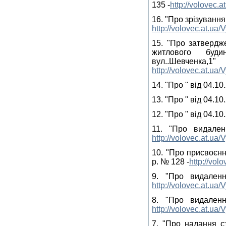
135 -
http://volovec.
16. "Про зрізування
http://volovec.at.u
15. "Про затвердж
житлового буди
вул..Шевче
http://volovec.at.u
14. "Про " від 04.10
13. "Про " від 04.10
12. "Про " від 04.10
11. "Про видале
http://volovec.at.ua
10. "Про присвоєнн
р. № 128 -
http://vo
9. "Про видален
http://volovec.at.ua
8. "Про видален
http://volovec.at.ua
7. "Про надання с