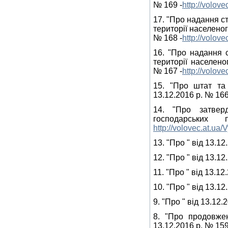
№ 169 -
http://volov
17. "Про надання с
території населеног
№ 168 -
http://volov
16. "Про надання 
території населеног
№ 167 -
http://volov
15. "Про штат та
13.12.2016 р. № 166
14. "Про затвер
господарськ
http://volovec.at.ua
13. "Про " від 13.12
12. "Про " від 13.12
11. "Про " від 13.12
10. "Про " від 13.12
9. "Про " від 13.12.
8. "Про продовже
13.12.2016 р. № 159