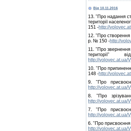
Від 10.11.2016
13. "Про надання с
території населеног
151 -
http://volovec
12. "Про створення
р. № 150 -
http://vol
11. "Про зверненн
території
http://volovec.at.u
10. "Про припиненн
148 -
http://volovec.
9. "Про присвоє
http://volovec.at.u
8. "Про зрізува
http://volovec.at.u
7. "Про присвоє
http://volovec.at.u
6. "Про присвоєння 
http://volovec.at.u