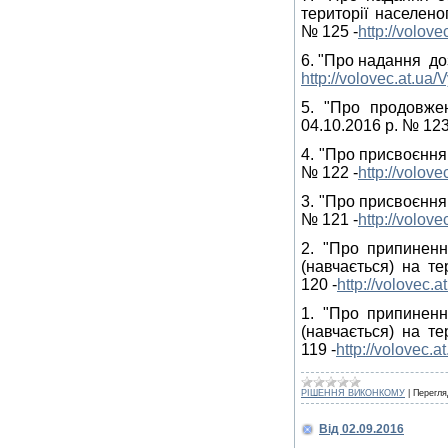
території населеног
№ 125 -
http://volov
6. "Про надання доз
http://volovec.at.u
5. "Про продовже
04.10.2016 р. № 123
4. "Про присвоєння
№ 122 -
http://volo
3. "Про присвоєння
№ 121 -
http://volo
2. "Про припиненн
(навчається) на те
120 -
http://volovec.
1. "Про припиненн
(навчається) на те
119 -
http://volovec.
РІШЕННЯ ВИКОНКОМУ
|
Перегля
Від 02.09.2016