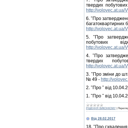
твердих побутових
http://volovec.at.u
6. "Про затверджен
багатоквартирних бу
http://volovec.at.u
5. "Про затвердж
побутових 
http://volovec.at.u
4. "Про затвердж
твердих побу
http://volovec.at.u
3. "Про зміни до ш
№ 49 -
http://volov
2. "Про " від 10.04.
1. "Про " від 10.04.
РІШЕННЯ ВИКОНКОМУ
|
Перегля
Від 28.02.2017
18. "Про схвалення