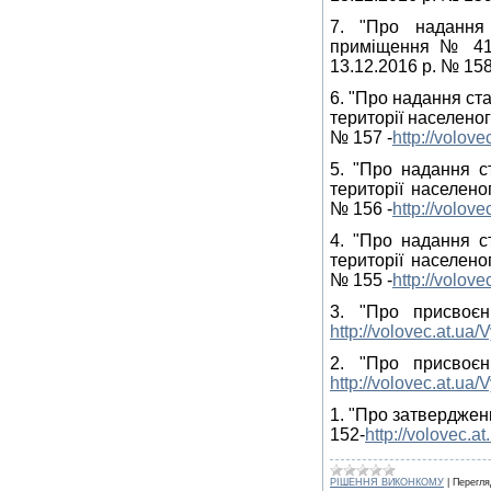
7. "Про надання
приміщення № 41в
13.12.2016 р. № 158
6. "Про надання ст
території населеног
№ 157 -
http://volo
5. "Про надання с
території населеног
№ 156 -
http://volov
4. "Про надання с
території населеног
№ 155 -
http://volov
3. "Про присвоє
http://volovec.at.u
2. "Про присвоє
http://volovec.at.u
1. "Про затверджен
152-
http://volovec.
РІШЕННЯ ВИКОНКОМУ
|
Перегля