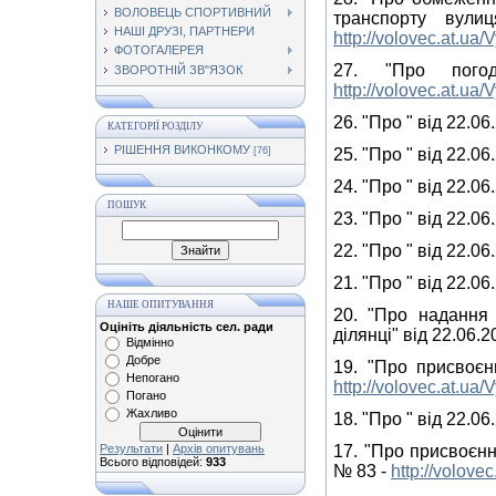
ВОЛОВЕЦЬ СПОРТИВНИЙ
транспорту вул
НАШІ ДРУЗІ, ПАРТНЕРИ
http://volovec.at.u
ФОТОГАЛЕРЕЯ
27. "Про пого
ЗВОРОТНІЙ ЗВ"ЯЗОК
http://volovec.at.u
26. "Про " від 22.06
КАТЕГОРІЇ РОЗДІЛУ
РІШЕННЯ ВИКОНКОМУ
[76]
25. "Про " від 22.06
24. "Про " від 22.06
ПОШУК
23. "Про " від 22.06
22. "Про " від 22.06
21. "Про " від 22.06
НАШЕ ОПИТУВАННЯ
20. "Про надання 
Оцініть діяльність сел. ради
ділянці" від 22.06.
Відмінно
Добре
19. "Про присвоєн
Непогано
http://volovec.at.u
Погано
Жахливо
18. "Про " від 22.06
Результати
|
Архів опитувань
17. "Про присвоєнн
Всього відповідей:
933
№ 83 -
http://volov