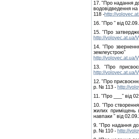
17. "Про надання д
водовідведення на 
118 -
http://volovec.
16. "Про " від 02.09
15. "Про затвердже
http://volovec.at.ua
14. "Про зверненн
землеустр
http://volovec.at.ua
13. "Про присво
http://volovec.at.ua
12. "Про присвоєнн
р. № 113 -
http://vo
11. "Про ___" від 02
10. "Про створення
жилих приміщень (
навпаки " від 02.09.
9. "Про надання до
р. № 110 -
http://vo