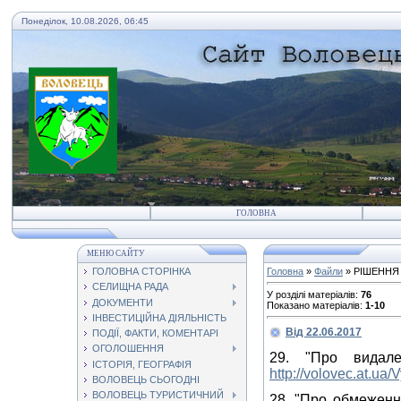
Понеділок, 10.08.2026, 06:45
ГОЛОВНА
МЕНЮ САЙТУ
ГОЛОВНА СТОРІНКА
Головна
»
Файли
» РІШЕННЯ
СЕЛИЩНА РАДА
У розділі матеріалів
:
76
ДОКУМЕНТИ
Показано матеріалів
:
1-10
ІНВЕСТИЦІЙНА ДІЯЛЬНІСТЬ
Від 22.06.2017
ПОДІЇ, ФАКТИ, КОМЕНТАРІ
ОГОЛОШЕННЯ
29. "Про видал
ІСТОРІЯ, ГЕОГРАФІЯ
http://volovec.at.u
ВОЛОВЕЦЬ СЬОГОДНІ
ВОЛОВЕЦЬ ТУРИСТИЧНИЙ
28. "Про обмеженн