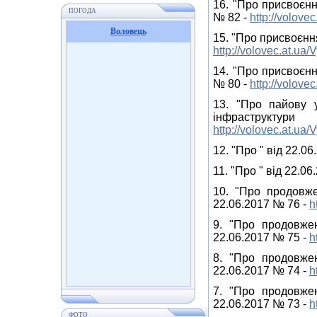
16. "Про присвоєнн
ПОГОДА
№ 82 -
http://volov
Воловець
15. "Про присвоєнн
http://volovec.at.u
14. "Про присвоєнн
№ 80 -
http://volov
13. "Про пайову у
інфраструкт
http://volovec.at.u
12. "Про " від 22.06
11. "Про " від 22.06
10. "Про продовже
22.06.2017 № 76 -
h
9. "Про продовже
22.06.2017 № 75 -
h
8. "Про продовже
22.06.2017 № 74 -
h
7. "Про продовже
22.06.2017 № 73 -
h
ФОТО