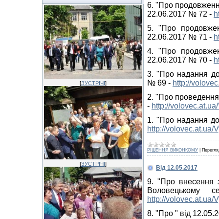
6. "Про продовженн
22.06.2017 № 72 -
h
5. "Про продовже
22.06.2017 № 71 -
h
4. "Про продовже
22.06.2017 № 70 -
h
3. "Про надання до
№ 69 -
http://volov
[
ЗУСТРІЧІ
]
2. "Про проведення
-
http://volovec.at.
1. "Про надання до
http://volovec.at.u
РІШЕННЯ ВИКОНКОМУ
|
Перегля
[
ЗУСТРІЧІ
]
Від 12.05.2017
9. "Про внесення 
Воловецькому 
http://volovec.at.u
8. "Про " від 12.05.