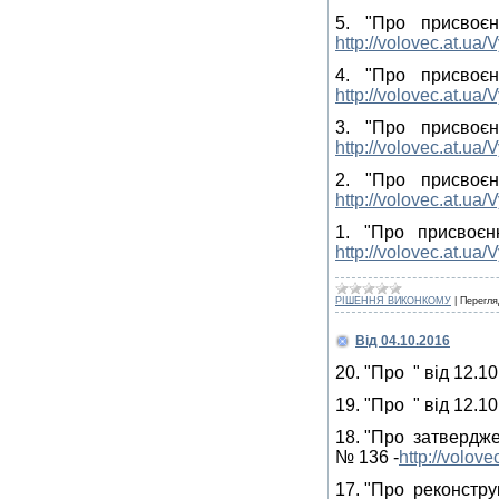
5. "Про присвоє
http://volovec.at.u
4. "Про присвоє
http://volovec.at.u
3. "Про присвоє
http://volovec.at.u
2. "Про присвоє
http://volovec.at.u
1. "Про присвоє
http://volovec.at.u
РІШЕННЯ ВИКОНКОМУ
|
Перегля
Від 04.10.2016
20. "Про " від 12.10
19. "Про " від 12.10
18. "Про затвердже
№ 136 -
http://volov
17. "Про реконструк