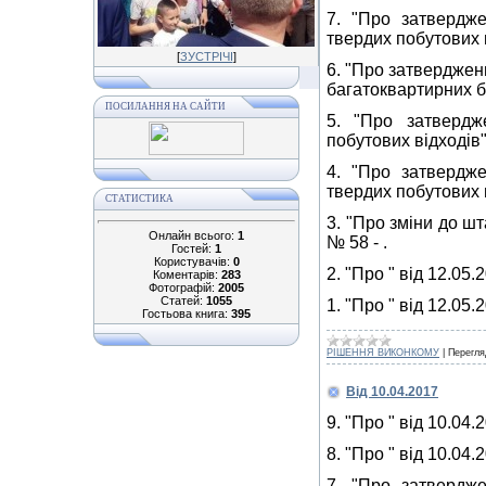
7. "Про затвердж
твердих побутових в
[
ЗУСТРІЧІ
]
6. "Про затверджен
багатоквартирних бу
ПОСИЛАННЯ НА САЙТИ
5. "Про затвердж
побутових відходів"
4. "Про затвердж
твердих побутових в
СТАТИСТИКА
3. "Про зміни до ш
Онлайн всього:
1
№ 58 - .
Гостей:
1
Користувачів:
0
2. "Про " від 12.05.
Коментарів:
283
Фотографій:
2005
Статей:
1055
1. "Про " від 12.05.
Гостьова книга:
395
РІШЕННЯ ВИКОНКОМУ
|
Перегля
Від 10.04.2017
9. "Про " від 10.04.
8. "Про " від 10.04.
7. "Про затвердж