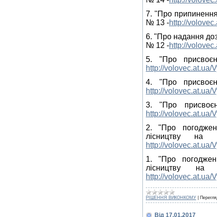
7. "Про припинення
№ 13 -
http://volove
6. "Про надання до
№ 12 -
http://volove
5. "Про присвоє
http://volovec.at.u
4. "Про присвоє
http://volovec.at.u
3. "Про присвоє
http://volovec.at.u
2. "Про погоджен
лісництву н
http://volovec.at.u
1. "Про погоджен
лісництву н
http://volovec.at.u
РІШЕННЯ ВИКОНКОМУ
|
Перегля
Від 17.01.2017